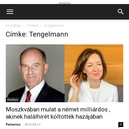
- Hirdetés -
Kezdőlap
Címkék
Tengelmann
Címke: Tengelmann
Fontos
Moszkvában mulat a német milliárdos ,
akinek halálhírét költötték hazájában
Polonius
-
2024-04-21
0