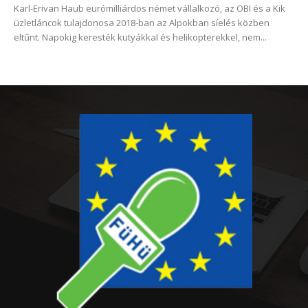
Karl-Erivan Haub eurómilliárdos német vállalkozó, az OBI és a Kik
üzletláncok tulajdonosa 2018-ban az Alpokban síelés közben
eltűnt. Napokig keresték kutyákkal és helikopterekkel, nem...