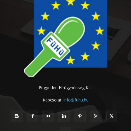
Független Hírügynökség Kft.
Kapcsolat:
info@fuhu.hu