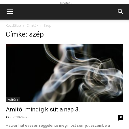
- Hirdetés -
Kezdőlap
Címkék
Szép
Címke: szép
Kultúra
Amitől mindig kisüt a nap 3.
ki
-
2020-09-25
0
Hatvanhat évesen reggelente még most sem jut eszembe a