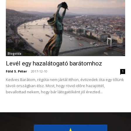
Blogolda
Levél egy hazalátogató barátomhoz
Föld S. Péter
-
2017-12-10
1
Kedves Barátom, régóta nem jártál itthon, évtizedek óta egy tőlünk
távoli országban élsz. Most, hogy rövid időre hazajöttél,
bevallottad nekem, hogy bár látogatóként jól érezted...