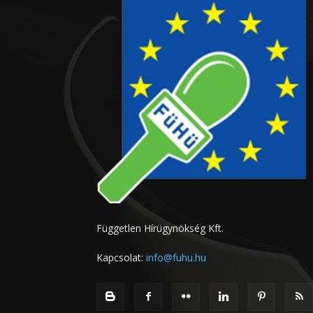
Független Hírügynökség Kft.
Kapcsolat:
info@fuhu.hu