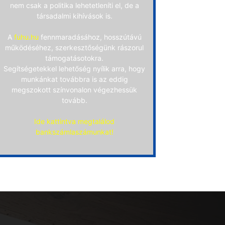
nem csak a politika lehetetleníti el, de a
társadalmi kihívások is.
A
fuhu.hu
fennmaradásához, hosszútávú
működéséhez, szerkesztőségünk rászorul
támogatásotokra.
Segítségetekkel lehetőség nyílik arra, hogy
munkánkat továbbra is az eddig
megszokott színvonalon végezhessük
tovább.
Ide kattintva megtalálod
bankszámlaszámunkat!