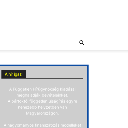
A hír igaz!
A Független Hírügynökség kiadásai
meghaladják bevételeinket.
A pártoktól független újságírás egyre
nehezebb helyzetben van
Magyarországon.
A hagyományos finanszírozás modelleket