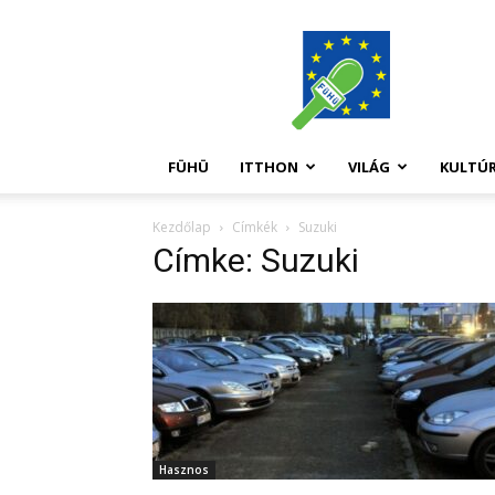
FüHü
FÜHÜ
ITTHON
VILÁG
KULTÚ
Kezdőlap
Címkék
Suzuki
Címke: Suzuki
Hasznos