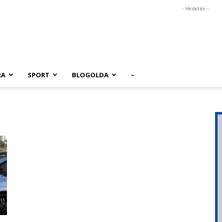
- Hirdetés -
RA
SPORT
BLOGOLDA
–