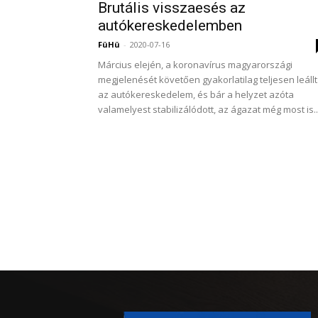
Brutális visszaesés az
autókereskedelemben
FüHü
-
2020-07-16
Március elején, a koronavírus magyarországi
megjelenését követően gyakorlatilag teljesen leállt
az autókereskedelem, és bár a helyzet azóta
valamelyest stabilizálódott, az ágazat még most is..