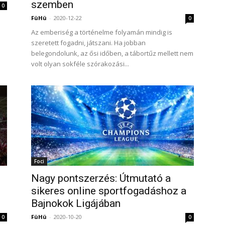
szemben
0
FüHü
-
2020-12-22
0
Az emberiség a történelme folyamán mindig is
szeretett fogadni, játszani. Ha jobban
belegondolunk, az ősi időben, a tábortűz mellett nem
volt olyan sokféle szórakozási...
Foci
Nagy pontszerzés: Útmutató a
sikeres online sportfogadáshoz a
Bajnokok Ligájában
FüHü
-
2020-10-20
0
0