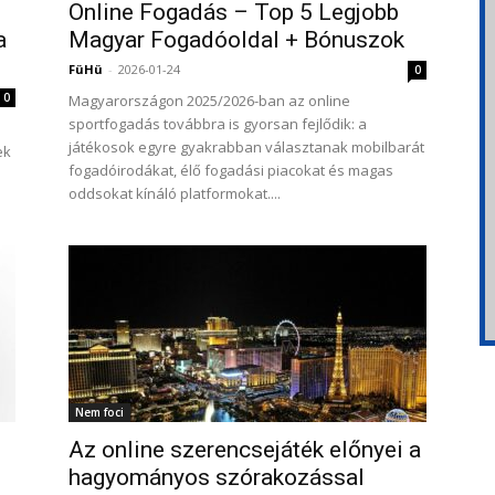
Online Fogadás – Top 5 Legjobb
a
Magyar Fogadóoldal + Bónuszok
FüHü
-
2026-01-24
0
0
Magyarországon 2025/2026-ban az online
sportfogadás továbbra is gyorsan fejlődik: a
játékosok egyre gyakrabban választanak mobilbarát
ek
fogadóirodákat, élő fogadási piacokat és magas
oddsokat kínáló platformokat....
Nem foci
Az online szerencsejáték előnyei a
hagyományos szórakozással