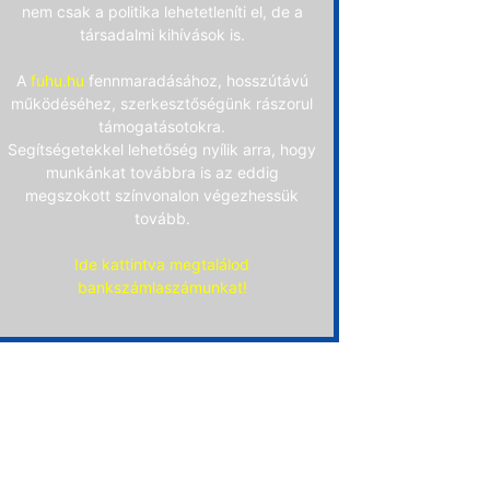
nem csak a politika lehetetleníti el, de a
társadalmi kihívások is.
A
fuhu.hu
fennmaradásához, hosszútávú
működéséhez, szerkesztőségünk rászorul
támogatásotokra.
Segítségetekkel lehetőség nyílik arra, hogy
munkánkat továbbra is az eddig
megszokott színvonalon végezhessük
tovább.
Ide kattintva megtalálod
bankszámlaszámunkat!