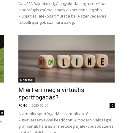
Az UEFA Bajnokok Ligája gyakorlatilag az európai
labdarúgás csúcsa, amely a kontinens legjobb
klubjait és játékosait mutatja be. A szenvedélyes
futballrajongók számára ez egy...
Nem foci
Miért éri meg a virtuális
sportfogadás?
FüHü
-
2020-02-07
0
0
A virtuális sportfogadás a virtuális ló- és
kutyaversenyekkel kezdődött. A modern, valósághű
k
grafikának hála ez a lehetőség a játéktípusok széles
skáláját öleli fel, gyors...