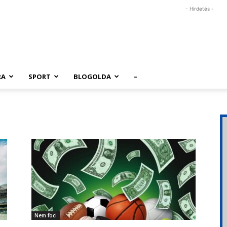
- Hirdetés -
RA
SPORT
BLOGOLDA
–
Nem foci