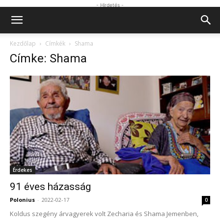
- Hirdetés -
Kezdőlap
Címkék
Shama
Címke: Shama
Érdekes
91 éves házasság
Polonius
-
2022-02-17
0
Koldus szegény árvagyerek volt Zecharia és Shama Jemenben,