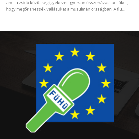
ahol a zsidó közösség igyekezett gyorsan összeházasítani őket,
hogy megőrizhessék vallásukat a muzulmán országban. A fiú...