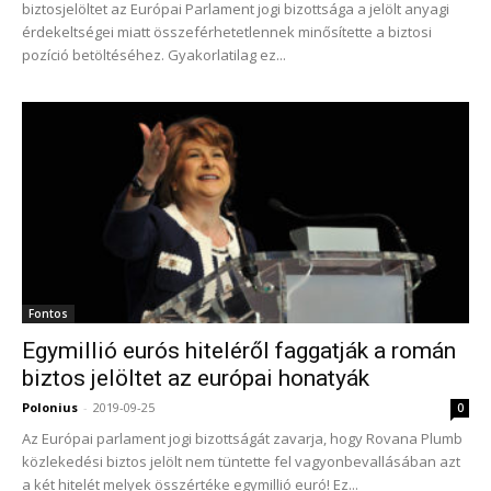
biztosjelöltet az Európai Parlament jogi bizottsága a jelölt anyagi
érdekeltségei miatt összeférhetetlennek minősítette a biztosi
pozíció betöltéséhez. Gyakorlatilag ez...
Fontos
Egymillió eurós hiteléről faggatják a román
biztos jelöltet az európai honatyák
Polonius
-
2019-09-25
0
Az Európai parlament jogi bizottságát zavarja, hogy Rovana Plumb
közlekedési biztos jelölt nem tüntette fel vagyonbevallásában azt
a két hitelét melyek összértéke egymillió euró! Ez...