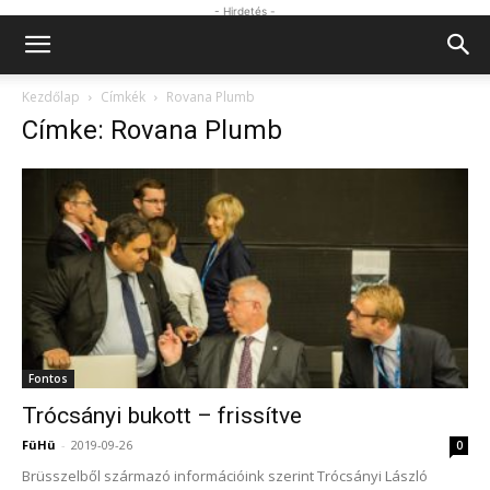
- Hirdetés -
Kezdőlap
Címkék
Rovana Plumb
Címke: Rovana Plumb
Fontos
Trócsányi bukott – frissítve
FüHü
-
2019-09-26
0
Brüsszelből származó információink szerint Trócsányi László