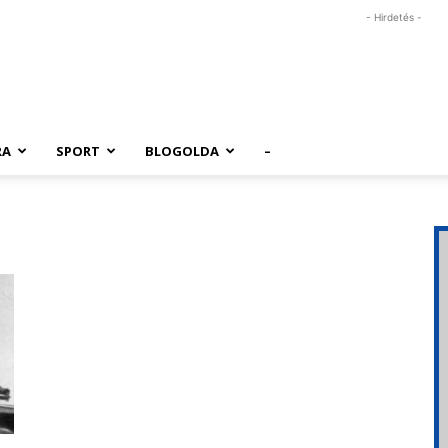
- Hirdetés -
RA
SPORT
BLOGOLDA
–