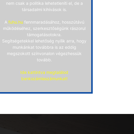
nem csak a politika lehetetleníti el, de a
társadalmi kihívások is.
A
fuhu.hu
fennmaradásához, hosszútávú
működéséhez, szerkesztőségünk rászorul
támogatásotokra.
Segítségetekkel lehetőség nyílik arra, hogy
munkánkat továbbra is az eddig
megszokott színvonalon végezhessük
tovább.
Ide kattintva megtalálod
bankszámlaszámunkat!