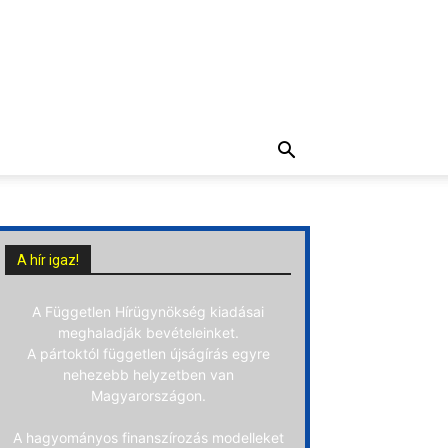
A hír igaz!
A Független Hírügynökség kiadásai
meghaladják bevételeinket.
A pártoktól független újságírás egyre
nehezebb helyzetben van
Magyarországon.
A hagyományos finanszírozás modelleket