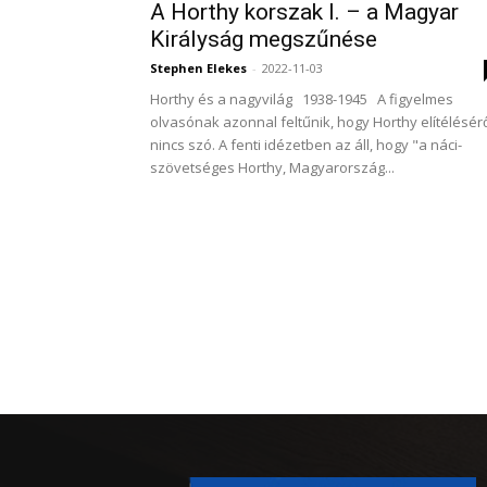
A Horthy korszak I. – a Magyar
Királyság megszűnése
Stephen Elekes
-
2022-11-03
Horthy és a nagyvilág 1938-1945 A figyelmes
olvasónak azonnal feltűnik, hogy Horthy elítélésér
nincs szó. A fenti idézetben az áll, hogy "a náci-
szövetséges Horthy, Magyarország...