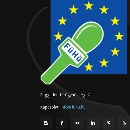
Független Hírügynökség Kft.
Kapcsolat:
info@fuhu.hu