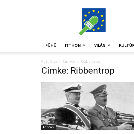
FüHü
FÜHÜ
ITTHON
VILÁG
KULTÚ
Kezdőlap
Címkék
Ribbentrop
Címke: Ribbentrop
Fontos