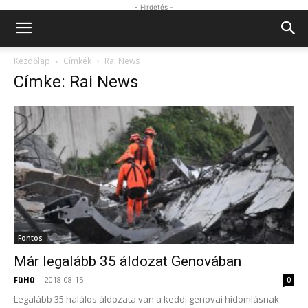
- Hirdetés -
Kezdőlap
Címkék
Rai News
Címke: Rai News
Fontos
Már legalább 35 áldozat Genovában
FüHü
-
2018-08-15
0
Legalább 35 halálos áldozata van a keddi genovai hídomlásnak –