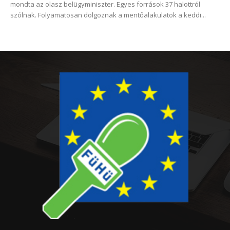
mondta az olasz belügyminiszter. Egyes források 37 halottról
szólnak. Folyamatosan dolgoznak a mentőalakulatok a keddi...