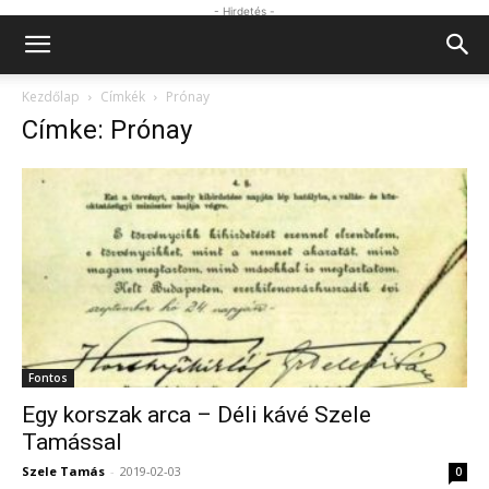
- Hirdetés -
Kezdőlap
Címkék
Prónay
Címke: Prónay
Fontos
Egy korszak arca – Déli kávé Szele
Tamással
Szele Tamás
-
2019-02-03
0