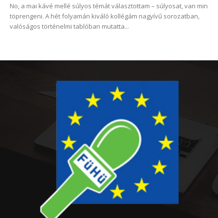
No, a mai kávé mellé súlyos témát választottam – súlyosat, van min
töprengeni. A hét folyamán kiváló kollégám nagyívű sorozatban,
valóságos történelmi tablóban mutatta...