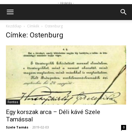
- Hirdetés -
Kezdőlap
Címkék
Ostenburg
Címke: Ostenburg
Fontos
Egy korszak arca – Déli kávé Szele
Tamással
Szele Tamás
-
2019-02-03
0