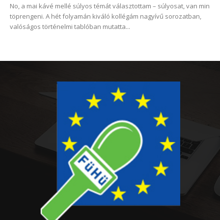
No, a mai kávé mellé súlyos témát választottam – súlyosat, van min
töprengeni. A hét folyamán kiváló kollégám nagyívű sorozatban,
valóságos történelmi tablóban mutatta...