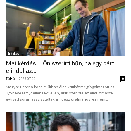
Érdekes
Mai kérdés – Ön szerint bűn, ha egy párt
elindul az...
FüHü
-
2025-07-22
0
Magyar Péter a közelmúltban éles kritikát megfogalmazott az
úgynevezett „óellenzék” ellen, akik szerinte az elmúlt másfél
évtized során asszisztáltak a Fidesz uralmához, és nem...