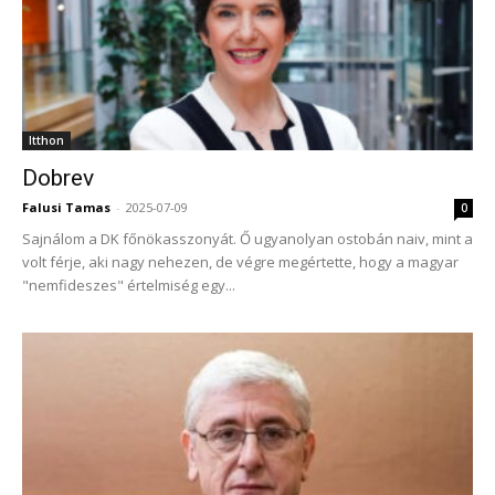
Itthon
Dobrev
Falusi Tamas
-
2025-07-09
0
Sajnálom a DK főnökasszonyát. Ő ugyanolyan ostobán naiv, mint a
volt férje, aki nagy nehezen, de végre megértette, hogy a magyar
"nemfideszes" értelmiség egy...