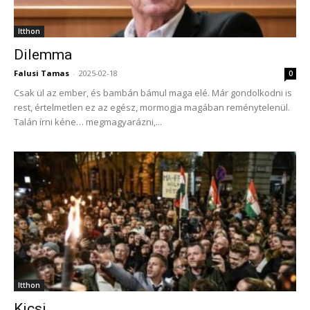
Itthon
Dilemma
Falusi Tamas
-
2025-02-18
0
Csak ül az ember, és bambán bámul maga elé. Már gondolkodni is
rest, értelmetlen ez az egész, mormogja magában reménytelenül.
Talán írni kéne… megmagyarázni,...
Itthon
Kicsi