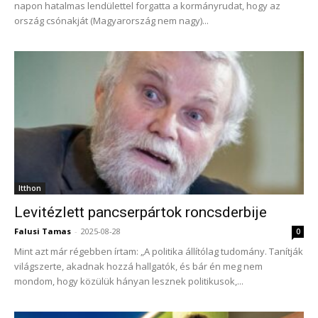
napon hatalmas lendülettel forgatta a kormányrudat, hogy az
ország csónakját (Magyarország nem nagy)...
Itthon
Levitézlett pancserpártok roncsderbije
Falusi Tamas
-
2025-08-28
0
Mint azt már régebben írtam: „A politika állítólag tudomány. Tanítják
világszerte, akadnak hozzá hallgatók, és bár én meg nem
mondom, hogy közülük hányan lesznek politikusok,...