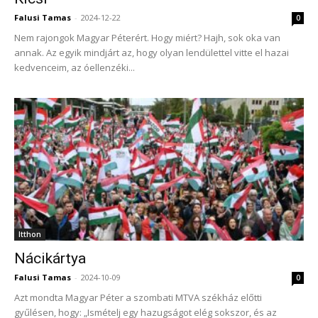
Falusi Tamas
-
2024-12-22
0
Nem rajongok Magyar Péterért. Hogy miért? Hajh, sok oka van
annak. Az egyik mindjárt az, hogy olyan lendülettel vitte el hazai
kedvenceim, az óellenzéki...
Itthon
Nácikártya
Falusi Tamas
-
2024-10-09
0
Azt mondta Magyar Péter a szombati MTVA székház előtti
gyűlésen, hogy: „Ismételj egy hazugságot elég sokszor, és az