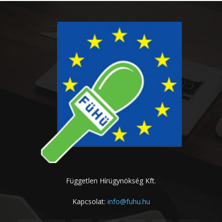
Független Hírügynökség Kft.
Kapcsolat:
info@fuhu.hu