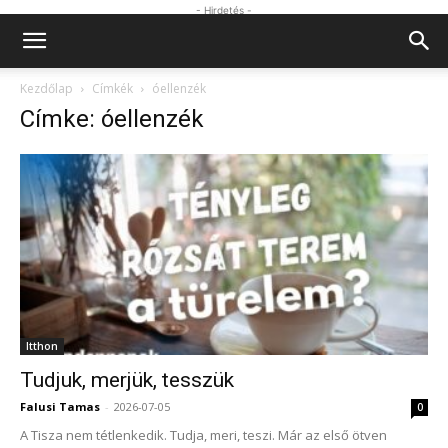
- Hirdetés -
Kezdőlap
Címkék
óellenzék
Címke: óellenzék
Itthon
Tudjuk, merjük, tesszük
Falusi Tamas
-
2026-07-05
0
A Tisza nem tétlenkedik. Tudja, meri, teszi. Már az első ötven