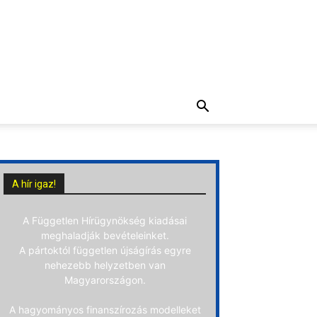
A hír igaz!
A Független Hírügynökség kiadásai
meghaladják bevételeinket.
A pártoktól független újságírás egyre
nehezebb helyzetben van
Magyarországon.
A hagyományos finanszírozás modelleket