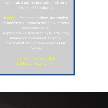
nem csak a politika lehetetleníti el, de a
társadalmi kihívások is.
A
fuhu.hu
fennmaradásához, hosszútávú
működéséhez, szerkesztőségünk rászorul
támogatásotokra.
Segítségetekkel lehetőség nyílik arra, hogy
munkánkat továbbra is az eddig
megszokott színvonalon végezhessük
tovább.
Ide kattintva megtalálod
bankszámlaszámunkat!