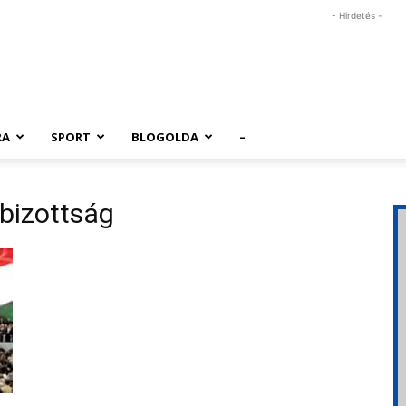
- Hirdetés -
RA
SPORT
BLOGOLDA
–
bizottság