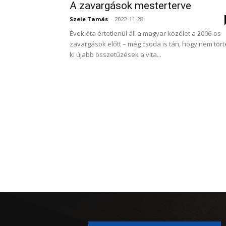
A zavargások mesterterve
Szele Tamás
-
2022-11-28
Évek óta értetlenül áll a magyar közélet a 2006-os
zavargások előtt – még csoda is tán, hogy nem tört
ki újabb összetűzések a vita...