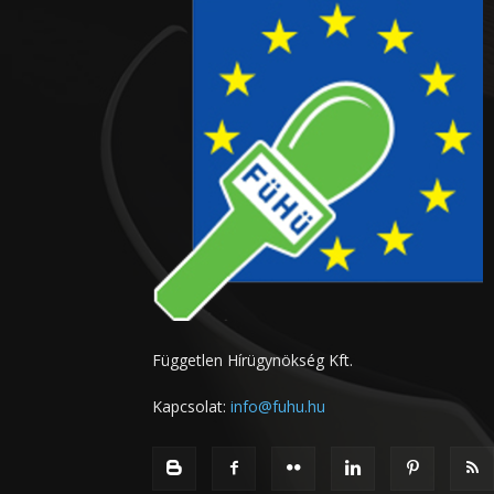
Független Hírügynökség Kft.
Kapcsolat:
info@fuhu.hu