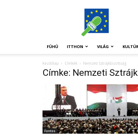
FüHü
FÜHÜ
ITTHON
VILÁG
KULTÚ
Kezdőlap
Címkék
Nemzeti Sztrájkbizottság
Címke: Nemzeti Sztrájk
Fontos