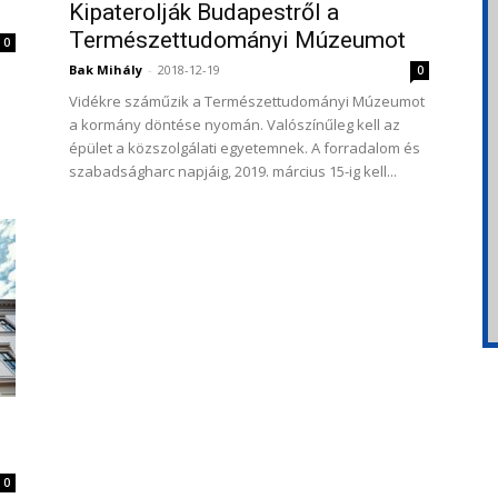
Kipaterolják Budapestről a
Természettudományi Múzeumot
0
Bak Mihály
-
2018-12-19
0
Vidékre száműzik a Természettudományi Múzeumot
a kormány döntése nyomán. Valószínűleg kell az
épület a közszolgálati egyetemnek. A forradalom és
szabadságharc napjáig, 2019. március 15-ig kell...
0