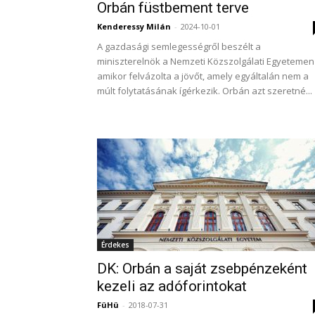
Orbán füstbement terve
Kenderessy Milán
-
2024-10-01
A gazdasági semlegességről beszélt a
miniszterelnök a Nemzeti Közszolgálati Egyetemen
amikor felvázolta a jövőt, amely egyáltalán nem a
múlt folytatásának ígérkezik. Orbán azt szeretné...
Érdekes
DK: Orbán a saját zsebpénzeként
kezeli az adóforintokat
FüHü
-
2018-07-31