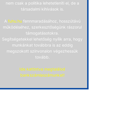
nem csak a politika lehetetleníti el, de a
társadalmi kihívások is.
A
fuhu.hu
fennmaradásához, hosszútávú
működéséhez, szerkesztőségünk rászorul
támogatásotokra.
Segítségetekkel lehetőség nyílik arra, hogy
munkánkat továbbra is az eddig
megszokott színvonalon végezhessük
tovább.
Ide kattintva megtalálod
bankszámlaszámunkat!