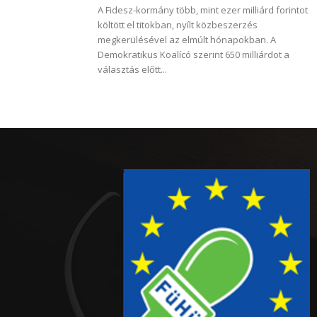
A Fidesz-kormány több, mint ezer milliárd forintot
költött el titokban, nyílt közbeszerzés
megkerülésével az elmúlt hónapokban. A
Demokratikus Koalícó szerint 650 milliárdot a
választás előtt...