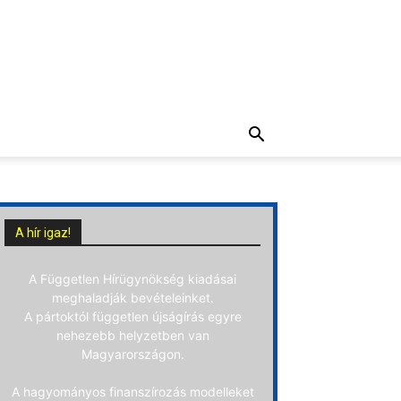
A hír igaz!
A Független Hírügynökség kiadásai
meghaladják bevételeinket.
A pártoktól független újságírás egyre
nehezebb helyzetben van
Magyarországon.
A hagyományos finanszírozás modelleket