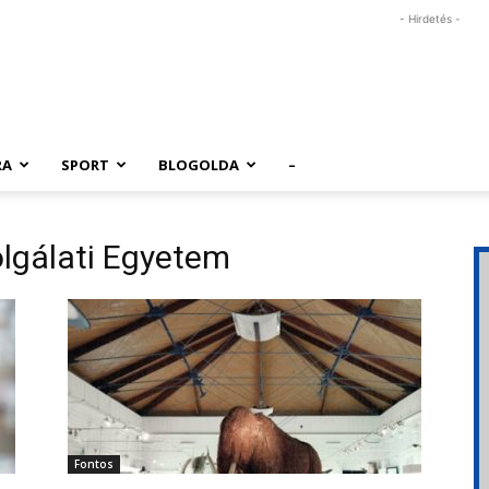
- Hirdetés -
RA
SPORT
BLOGOLDA
–
lgálati Egyetem
Fontos