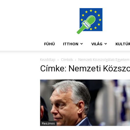
FüHü
FÜHÜ
ITTHON
VILÁG
KULTÚ
Kezdőlap
Címkék
Nemzeti Közszolgálati Egyetem
Címke: Nemzeti Közszo
Hasznos