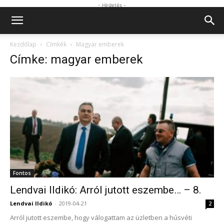
- Hirdetés -
Kezdőlap
Címkék
Magyar emberek
Címke: magyar emberek
Fontos
Lendvai Ildikó: Arról jutott eszembe… – 8.
Lendvai Ildikó
-
2019-04-21
2
Arról jutott eszembe, hogy válogattam az üzletben a húsvéti