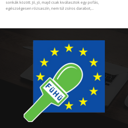
sonkák között. Jó, jó, majd csak kiválasztok egy pofás,
egészségesen rózsaszín, nem túl zsíros darabot,...