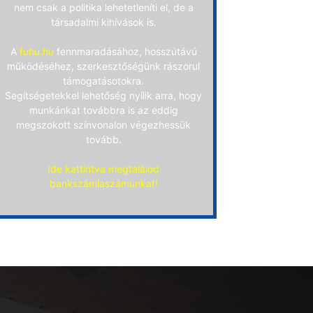
nem csak a politika lehetetleníti el, de a
társadalmi kihívások is.
A
fuhu.hu
fennmaradásához, hosszútávú
működéséhez, szerkesztőségünk rászorul
támogatásotokra.
Segítségetekkel lehetőség nyílik arra, hogy
munkánkat továbbra is az eddig
megszokott színvonalon végezhessük
tovább.
Ide kattintva megtalálod
bankszámlaszámunkat!