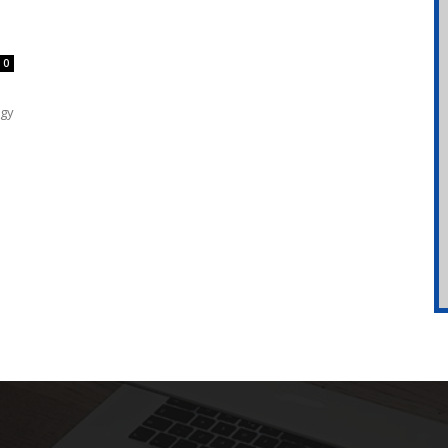
z
0
ogy