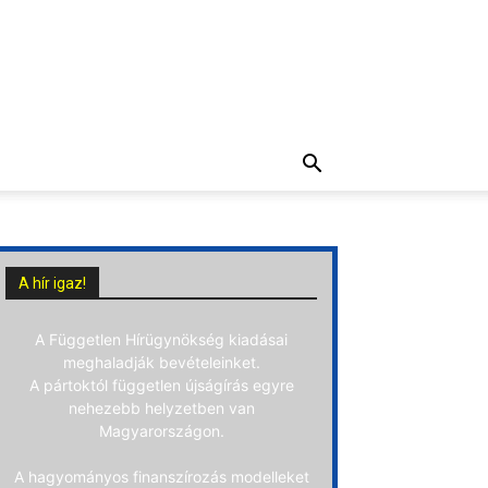
A hír igaz!
A Független Hírügynökség kiadásai
meghaladják bevételeinket.
A pártoktól független újságírás egyre
nehezebb helyzetben van
Magyarországon.
A hagyományos finanszírozás modelleket