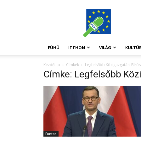
FüHü
FÜHÜ
ITTHON
VILÁG
KULTÚ
Kezdőlap
Címkék
Legfelsőbb Közigazgatási Bíró
Címke: Legfelsőbb Köz
Fontos