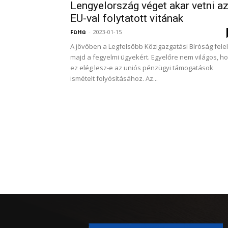
Lengyelország véget akar vetni a
EU-val folytatott vitának
FüHü
-
2023-01-15
A jövőben a Legfelsőbb Közigazgatási Bíróság felel
majd a fegyelmi ügyekért. Egyelőre nem világos, h
ez elég lesz-e az uniós pénzügyi támogatások
ismételt folyósításához. Az...