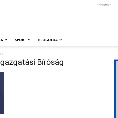
- Hirdetés -
RA
SPORT
BLOGOLDA
–
ság
igazgatási Bíróság