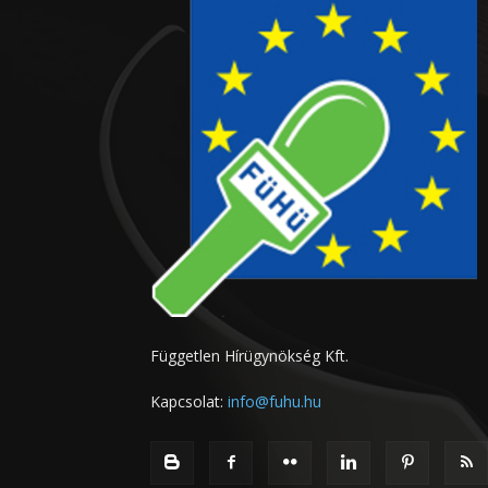
Független Hírügynökség Kft.
Kapcsolat:
info@fuhu.hu