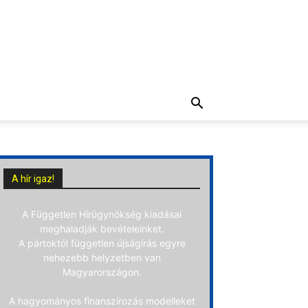
A hír igaz!
A Független Hírügynökség kiadásai
meghaladják bevételeinket.
A pártoktól független újságírás egyre
nehezebb helyzetben van
Magyarországon.
A hagyományos finanszírozás modelleket