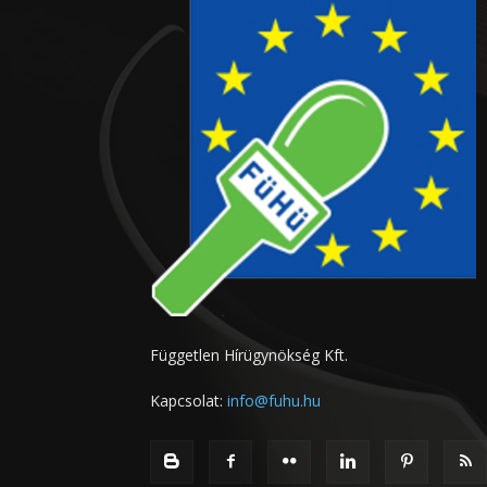
Független Hírügynökség Kft.
Kapcsolat:
info@fuhu.hu