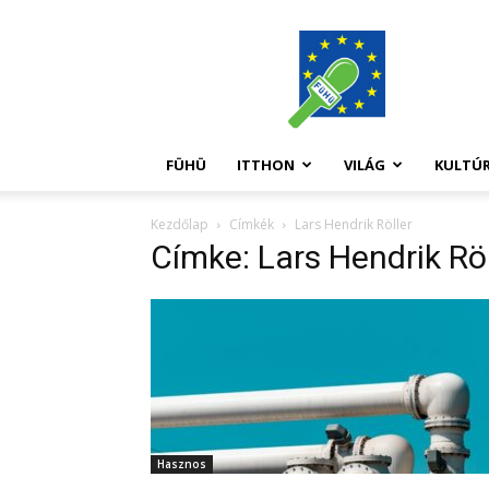
FüHü
FÜHÜ
ITTHON
VILÁG
KULTÚ
Kezdőlap
Címkék
Lars Hendrik Röller
Címke: Lars Hendrik Röl
Hasznos