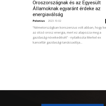
Oroszországnak és az Egyesült
Államoknak egyaránt érdeke az
energiaválság
Polonius
-
2023-10-02
“Németországban konszenzus volt abban, hogy ke
az olcsó orosz energia, mert ez alapozza meg a
gazdaság növekedését“ - nyilatkozta Merkel ex
kancellár gazdasági tanácsadója...