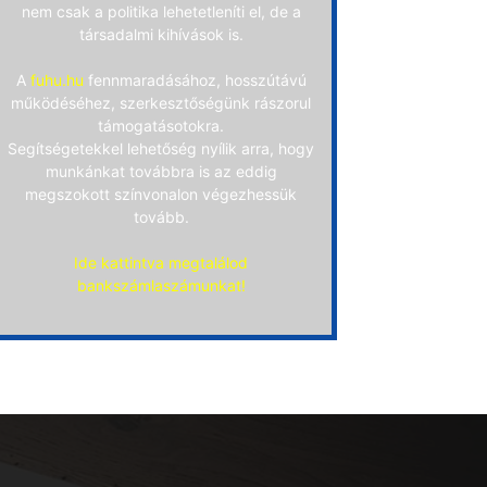
nem csak a politika lehetetleníti el, de a
társadalmi kihívások is.
A
fuhu.hu
fennmaradásához, hosszútávú
működéséhez, szerkesztőségünk rászorul
támogatásotokra.
Segítségetekkel lehetőség nyílik arra, hogy
munkánkat továbbra is az eddig
megszokott színvonalon végezhessük
tovább.
Ide kattintva megtalálod
bankszámlaszámunkat!