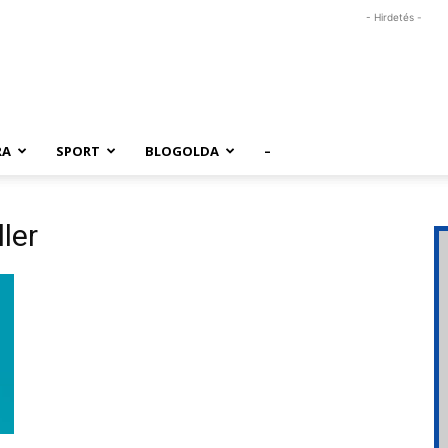
- Hirdetés -
RA
SPORT
BLOGOLDA
–
ler