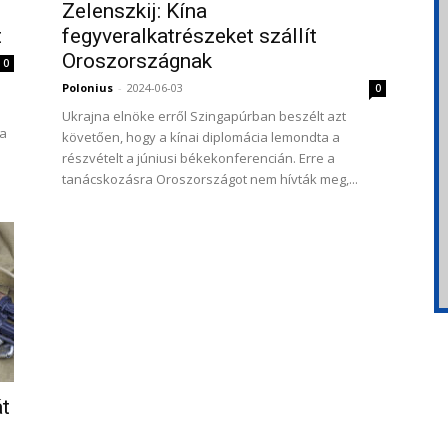
Zelenszkij: Kína
t
fegyveralkatrészeket szállít
Oroszországnak
0
Polonius
-
2024-06-03
0
Ukrajna elnöke erről Szingapúrban beszélt azt
ta
követően, hogy a kínai diplomácia lemondta a
részvételt a júniusi békekonferencián. Erre a
tanácskozásra Oroszországot nem hívták meg,...
át