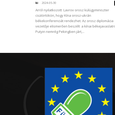
ki
-
2024-05-30
Arról nyilatkozott Lavrov orosz külügyminiszter
csütörtökön, hogy Kína orosz-ukrán
békekonferenciát rendezhet. Az orosz diplomácia
vezetője elismerően beszélt a kínai békejavaslatró
Putyin nemrég Pekingben járt,...