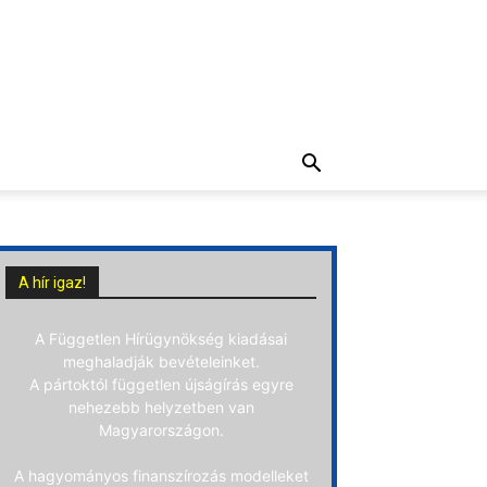
A hír igaz!
A Független Hírügynökség kiadásai
meghaladják bevételeinket.
A pártoktól független újságírás egyre
nehezebb helyzetben van
Magyarországon.
A hagyományos finanszírozás modelleket