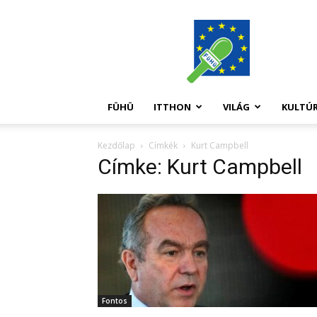
FüHü
FÜHÜ
ITTHON
VILÁG
KULTÚ
Kezdőlap
Címkék
Kurt Campbell
Címke: Kurt Campbell
Fontos