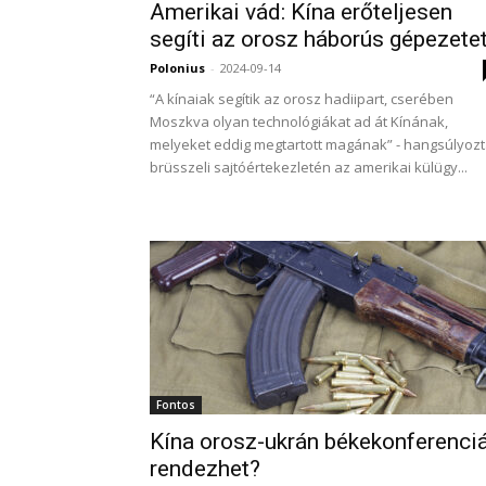
Amerikai vád: Kína erőteljesen
segíti az orosz háborús gépezete
Polonius
-
2024-09-14
“A kínaiak segítik az orosz hadiipart, cserében
Moszkva olyan technológiákat ad át Kínának,
melyeket eddig megtartott magának” - hangsúlyoz
brüsszeli sajtóértekezletén az amerikai külügy...
Fontos
Kína orosz-ukrán békekonferenci
rendezhet?