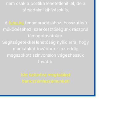
nem csak a politika lehetetleníti el, de a
társadalmi kihívások is.
A
fuhu.hu
fennmaradásához, hosszútávú
működéséhez, szerkesztőségünk rászorul
támogatásotokra.
Segítségetekkel lehetőség nyílik arra, hogy
munkánkat továbbra is az eddig
megszokott színvonalon végezhessük
tovább.
Ide kattintva megtalálod
bankszámlaszámunkat!