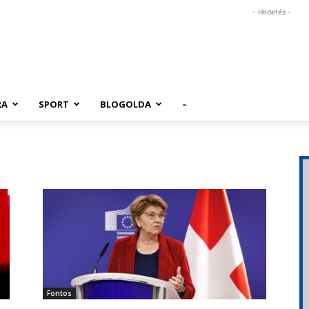
- Hirdetés -
RA
SPORT
BLOGOLDA
–
Fontos