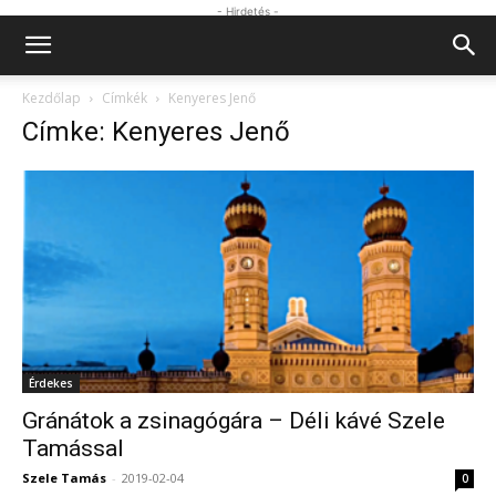
- Hirdetés -
Kezdőlap
Címkék
Kenyeres Jenő
Címke: Kenyeres Jenő
Érdekes
Gránátok a zsinagógára – Déli kávé Szele
Tamással
Szele Tamás
-
2019-02-04
0