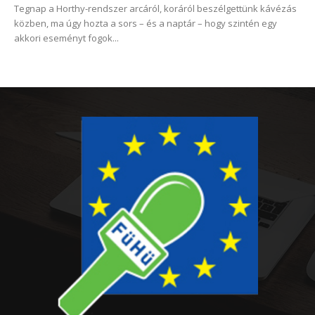
Tegnap a Horthy-rendszer arcáról, koráról beszélgettünk kávézás
közben, ma úgy hozta a sors – és a naptár – hogy szintén egy
akkori eseményt fogok...