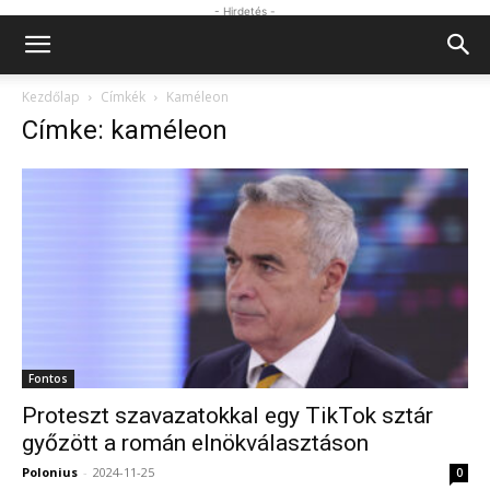
- Hirdetés -
Kezdőlap
Címkék
Kaméleon
Címke: kaméleon
Fontos
Proteszt szavazatokkal egy TikTok sztár
győzött a román elnökválasztáson
Polonius
-
2024-11-25
0