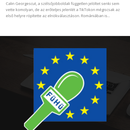
Calin Georgescut, a szélsőjobboldali független jelöltet senki sem
vette komolyan, de az erőteljes jelenlét a TikTokon mégiscsak az
első helyre röpítette az elnökválasztáson. Romániában is...