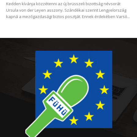
Kedden kívánja közzétenni az új brüsszeli bizottság névsorát
Ursula von der Leyen asszony. Szándékai szerint Lengyelország
kapná a mezőgazdasági biztos posztját. Ennek érdekében Varsó...