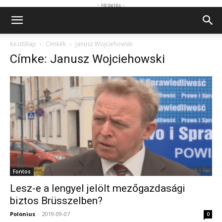
- Hirdetés -
Kezdőlap
Címkék
Janusz Wojciehowski
Címke: Janusz Wojciehowski
Fontos
Lesz-e a lengyel jelölt mezőgazdasági
biztos Brüsszelben?
Polonius
-
2019-09-07
0