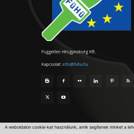
Független Hírügynökség Kft.
Kapcsolat:
info@fuhu.hu
A weboldalon cookie-kat használunk, amik segítenek minket a leh
© Független Hírügynökség