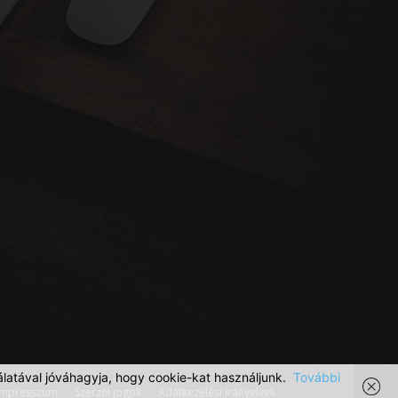
latával jóváhagyja, hogy cookie-kat használjunk.
További
Impresszum
Szerzői jogok
Adatkezelési irányelvek