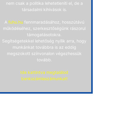
nem csak a politika lehetetleníti el, de a
társadalmi kihívások is.
A
fuhu.hu
fennmaradásához, hosszútávú
működéséhez, szerkesztőségünk rászorul
támogatásotokra.
Segítségetekkel lehetőség nyílik arra, hogy
munkánkat továbbra is az eddig
megszokott színvonalon végezhessük
tovább.
Ide kattintva megtalálod
bankszámlaszámunkat!