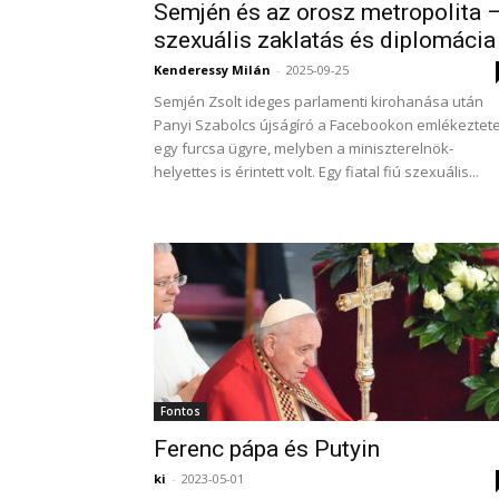
Semjén és az orosz metropolita 
szexuális zaklatás és diplomácia
Kenderessy Milán
-
2025-09-25
Semjén Zsolt ideges parlamenti kirohanása után
Panyi Szabolcs újságíró a Facebookon emlékeztete
egy furcsa ügyre, melyben a miniszterelnök-
helyettes is érintett volt. Egy fiatal fiú szexuális...
Fontos
Ferenc pápa és Putyin
ki
-
2023-05-01