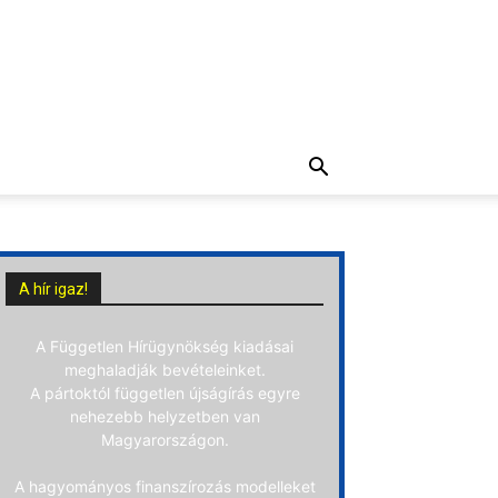
A hír igaz!
A Független Hírügynökség kiadásai
meghaladják bevételeinket.
A pártoktól független újságírás egyre
nehezebb helyzetben van
Magyarországon.
A hagyományos finanszírozás modelleket