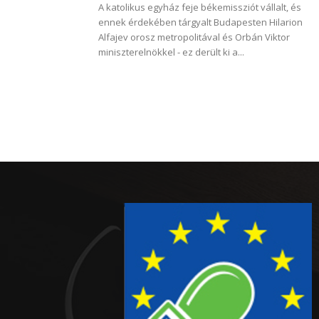
A katolikus egyház feje békemissziót vállalt, és
ennek érdekében tárgyalt Budapesten Hilarion
Alfajev orosz metropolitával és Orbán Viktor
miniszterelnökkel - ez derült ki a...