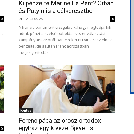
–
Ki pénzelte Marine Le Pent? Orbán
és Putyin is a célkeresztben
ki
-
2023-05-25
0
0
A francia parlament vizsgálódik, hogy megtudja: kik
tt
adtak pénzt a szélsőjobboldali vezér választási
kampányaira? Korábban ezeket Putyin orosz elnök
pénzelte, de azután Franciaországban
megszigorították...
Fontos
Ferenc pápa az orosz ortodox
egyház egyik vezetőjével is
0