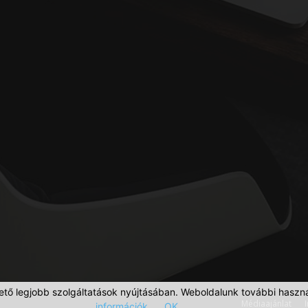
ető legjobb szolgáltatások nyújtásában. Weboldalunk további haszná
Médiaajánlat
információk
OK