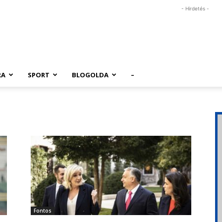
- Hirdetés -
RA
SPORT
BLOGOLDA
–
Fontos