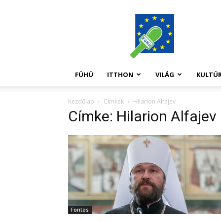
FüHü
FÜHÜ
ITTHON
VILÁG
KULTÚ
Kezdőlap
Címkék
Hilarion Alfajev
Címke: Hilarion Alfajev
Fontos