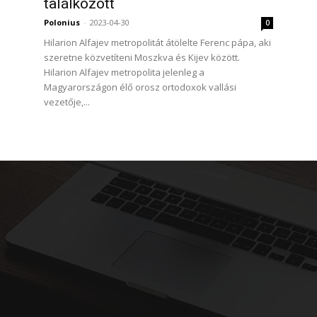
találkozott
Polonius
-
2023-04-30
0
Hilarion Alfajev metropolitát átölelte Ferenc pápa, aki
szeretne közvetíteni Moszkva és Kijev között.
Hilarion Alfajev metropolita jelenleg a
Magyarországon élő orosz ortodoxok vallási
vezetője,...