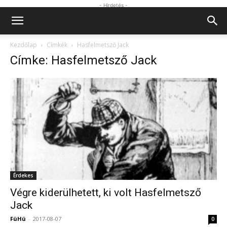
- Hirdetés -
Kezdőlap
Címkék
Hasfelmetsző Jack
Címke: Hasfelmetsző Jack
Érdekes
Végre kiderülhetett, ki volt Hasfelmetsző
Jack
FüHü
-
2017-08-07
0