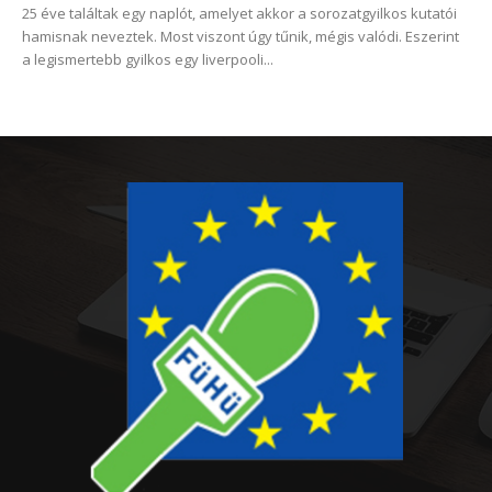
25 éve találtak egy naplót, amelyet akkor a sorozatgyilkos kutatói
hamisnak neveztek. Most viszont úgy tűnik, mégis valódi. Eszerint
a legismertebb gyilkos egy liverpooli...