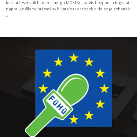
koreai fesztivált hirdetett meg a MOM Kulturális Központ a tegnapi
napra. Az állami intézmény hivatalos Facebook oldalán jelezhették
a...