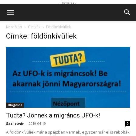
- Hirdetés -
Kezdőlap
Címkék
Földönkívüliek
Címke: földönkívüliek
Blogolda
Tudta? Jönnek a migráncs UFO-k!
Sas István
-
2019-04-19
0
A földönkívüliek már a spájzban vannak, egyszer már el is rabolták