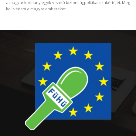
a magyar kormány egyik vezető biztonságpolitikai szakértőjét. Meg
kell védeni a magyar embereket...