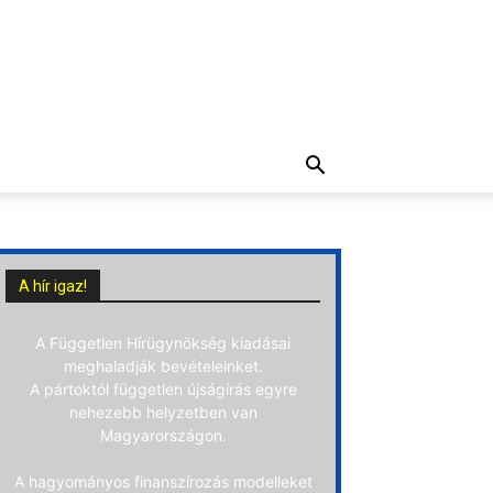
A hír igaz!
A Független Hírügynökség kiadásai
meghaladják bevételeinket.
A pártoktól független újságírás egyre
nehezebb helyzetben van
Magyarországon.
A hagyományos finanszírozás modelleket