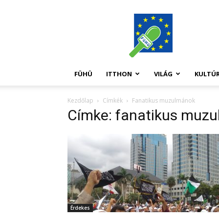
FüHü
FÜHÜ
ITTHON
VILÁG
KULTÚ
Kezdőlap
Címkék
Fanatikus muzulmánok
Címke: fanatikus muz
Érdekes