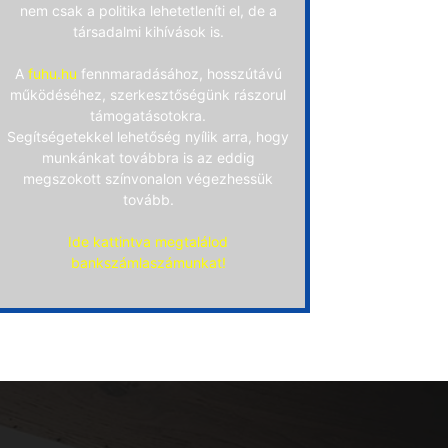
nem csak a politika lehetetleníti el, de a
társadalmi kihívások is.
A
fuhu.hu
fennmaradásához, hosszútávú
működéséhez, szerkesztőségünk rászorul
támogatásotokra.
Segítségetekkel lehetőség nyílik arra, hogy
munkánkat továbbra is az eddig
megszokott színvonalon végezhessük
tovább.
Ide kattintva megtalálod
bankszámlaszámunkat!