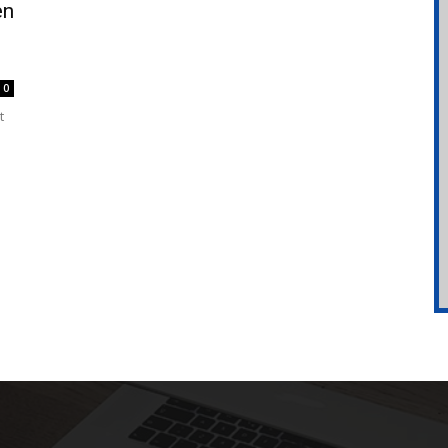
en
0
t