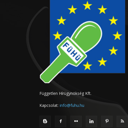
Független Hírügynökség Kft.
Kapcsolat:
info@fuhu.hu