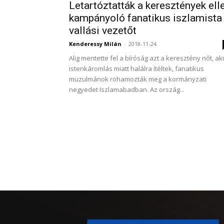
Letartóztatták a keresztények ell
kampányoló fanatikus iszlamista
vallási vezetőt
Kenderessy Milán
-
2018-11-24
Alig mentette fel a bíróság azt a keresztény nőt, aki
istenkáromlás miatt halálra ítéltek, fanatikus
muzulmánok rohamozták meg a kormányzati
negyedet Iszlamabadban. Az ország...