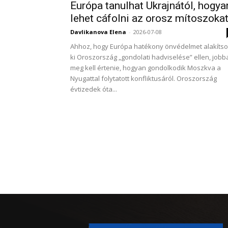
Európa tanulhat Ukrajnától, hogya
lehet cáfolni az orosz mítoszoka
Davlikanova Elena
-
2026-07-08
Ahhoz, hogy Európa hatékony önvédelmet alakíts
ki Oroszország „gondolati hadviselése” ellen, jobb
meg kell értenie, hogyan gondolkodik Moszkva a
Nyugattal folytatott konfliktusáról. Oroszország
évtizedek óta...