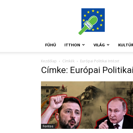
FüHü
FÜHÜ
ITTHON
VILÁG
KULTÚ
Kezdőlap
Címkék
Európai Politikai Intézet
Címke: Európai Politika
Fontos