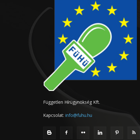
Független Hírügynökség Kft.
Kapcsolat:
info@fuhu.hu