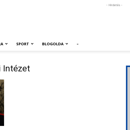
- Hirdetés -
RA
SPORT
BLOGOLDA
–
i Intézet