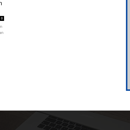
n
t
0
on
an