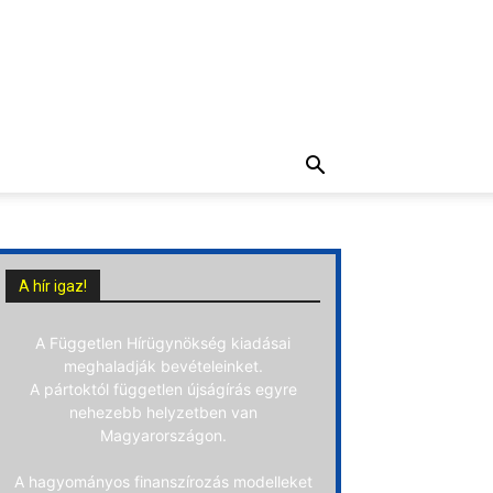
A hír igaz!
A Független Hírügynökség kiadásai
meghaladják bevételeinket.
A pártoktól független újságírás egyre
nehezebb helyzetben van
Magyarországon.
A hagyományos finanszírozás modelleket