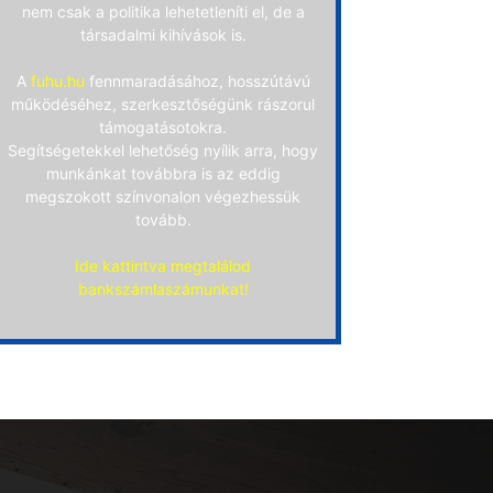
nem csak a politika lehetetleníti el, de a
társadalmi kihívások is.
A
fuhu.hu
fennmaradásához, hosszútávú
működéséhez, szerkesztőségünk rászorul
támogatásotokra.
Segítségetekkel lehetőség nyílik arra, hogy
munkánkat továbbra is az eddig
megszokott színvonalon végezhessük
tovább.
Ide kattintva megtalálod
bankszámlaszámunkat!