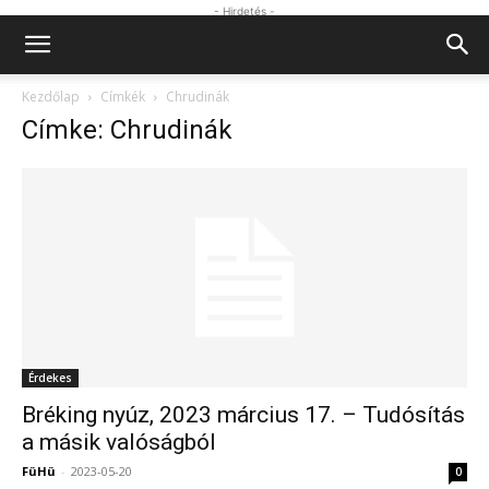
- Hirdetés -
Kezdőlap
Címkék
Chrudinák
Címke: Chrudinák
Érdekes
Bréking nyúz, 2023 március 17. – Tudósítás
a másik valóságból
FüHü
-
2023-05-20
0