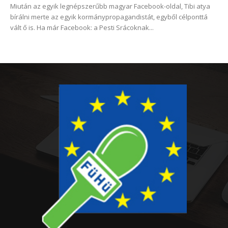
Miután az egyik legnépszerűbb magyar Facebook-oldal, Tibi atya
bírálni merte az egyik kormánypropagandistát, egyből célponttá
vált ő is. Ha már Facebook: a Pesti Srácoknak...