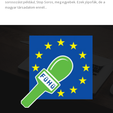
sorosozást például, Stop Soros, meg egyebek. Ezek jópofák, de a
magyar társadalom ennél...