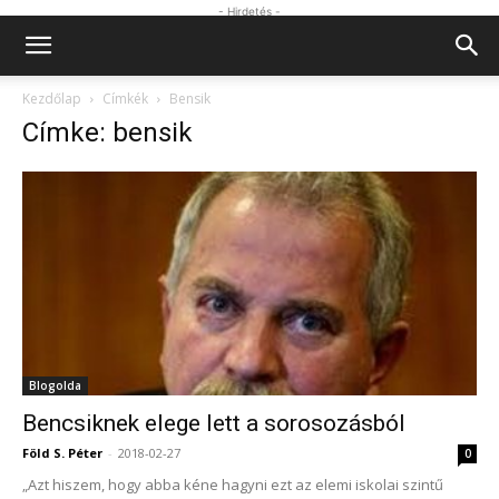
- Hirdetés -
Kezdőlap
Címkék
Bensik
Címke: bensik
Blogolda
Bencsiknek elege lett a sorosozásból
Föld S. Péter
-
2018-02-27
0
„Azt hiszem, hogy abba kéne hagyni ezt az elemi iskolai szintű