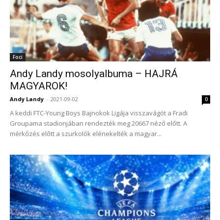
Foci
Andy Landy mosolyalbuma – HAJRÁ
MAGYAROK!
Andy Landy
-
2021-09-02
0
A keddi FTC-Young Boys Bajnokok Ligája visszavágót a Fradi
Groupama stadionjában rendezték meg 20667 néző előtt. A
mérkőzés előtt a szurkolók elénekelték a magyar...