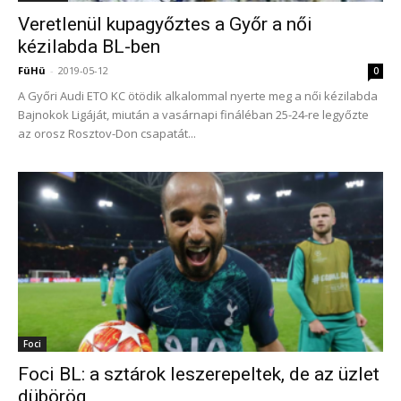
Veretlenül kupagyőztes a Győr a női
kézilabda BL-ben
FüHü
-
2019-05-12
0
A Győri Audi ETO KC ötödik alkalommal nyerte meg a női kézilabda
Bajnokok Ligáját, miután a vasárnapi fináléban 25-24-re legyőzte
az orosz Rosztov-Don csapatát...
Foci
Foci BL: a sztárok leszerepeltek, de az üzlet
dübörög