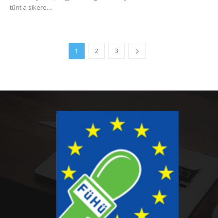
tűnt a sikere....
1
2
3