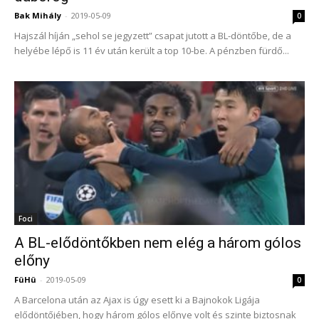
Bak Mihály
-
2019-05-09
0
Hajszál híján „sehol se jegyzett” csapat jutott a BL-döntőbe, de a
helyébe lépő is 11 év után került a top 10-be. A pénzben fürdő...
Foci
A BL-elődöntőkben nem elég a három gólos
előny
FüHü
-
2019-05-09
0
A Barcelona után az Ajax is úgy esett ki a Bajnokok Ligája
elődöntőjében, hogy három gólos előnye volt és szinte biztosnak