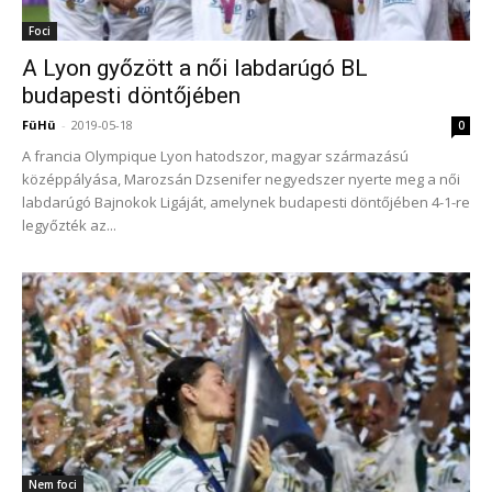
Foci
A Lyon győzött a női labdarúgó BL
budapesti döntőjében
FüHü
-
2019-05-18
0
A francia Olympique Lyon hatodszor, magyar származású
középpályása, Marozsán Dzsenifer negyedszer nyerte meg a női
labdarúgó Bajnokok Ligáját, amelynek budapesti döntőjében 4-1-re
legyőzték az...
Nem foci