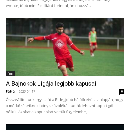
évente, több mint 2 milliárd forinttal járul hozzá...
Foci
A Bajnokok Ligája legjobb kapusai
FüHü
-
2023-04-17
0
Összeállítottunk egy listát a BL legjobb hálóőreiről az alapján, hogy
a mérkőzéseiknek hány százalékát tudták lehozni kapott gól
nélkül. Azokat a kapusokat vettük figyelembe,...