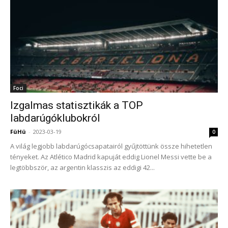
Foci
Izgalmas statisztikák a TOP
labdarúgóklubokról
FüHü
-
2023-03-19
0
A világ legjobb labdarúgócsapatairól gyűjtöttünk össze hihetetlen
tényeket. Az Atlético Madrid kapuját eddig Lionel Messi vette be a
legtöbbször, az argentin klasszis az eddigi 42...