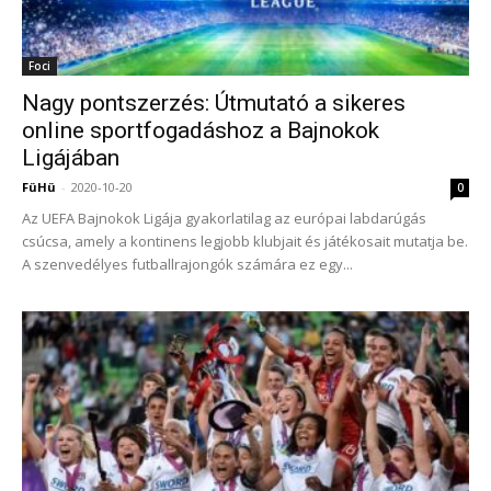
Foci
Nagy pontszerzés: Útmutató a sikeres
online sportfogadáshoz a Bajnokok
Ligájában
FüHü
-
2020-10-20
0
Az UEFA Bajnokok Ligája gyakorlatilag az európai labdarúgás
csúcsa, amely a kontinens legjobb klubjait és játékosait mutatja be.
A szenvedélyes futballrajongók számára ez egy...