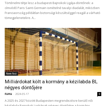
Történelmi tétje lesz a budapesti Bajnokok Ligája‑döntőnek: a
címvédő Paris Saint‑Germain ismételné tavalyi diadalát, miközben
Franciaország példátlan biztonsági készültséggel reagál a várható
tömegjelenetekre. A...
Nem foci
Milliárdokat költ a kormány a kézilabda BL
négyes döntőjére
FüHü
-
2024-05-17
0
A 2025 és 2027 között Budapesten megrendezésre kerülő női
kézilabda Bajnokok Ligájának négyes döntőjére a kormány