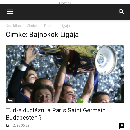
- Hirdetés -
Kezdőlap
Címkék
Bajnokok Ligája
Címke: Bajnokok Ligája
Foci
Tud-e duplázni a Paris Saint Germain
Budapesten ?
ki
-
2026-05-28
0