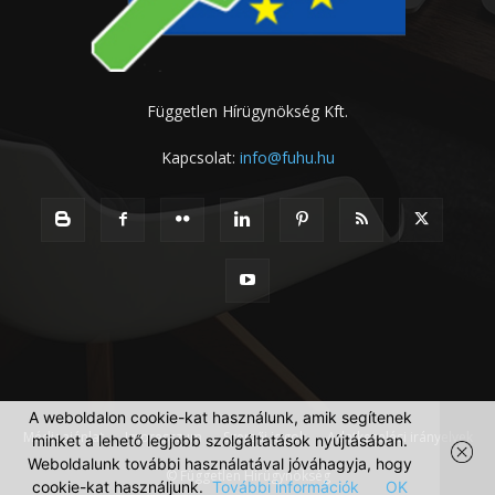
Független Hírügynökség Kft.
Kapcsolat:
info@fuhu.hu
A weboldalon cookie-kat használunk, amik segítenek
Médiaajánlat
Impresszum
Szerzői jogok
Adatkezelési irányelvek
minket a lehető legjobb szolgáltatások nyújtásában.
Weboldalunk további használatával jóváhagyja, hogy
© Független Hírügynökség
cookie-kat használjunk.
További információk
OK