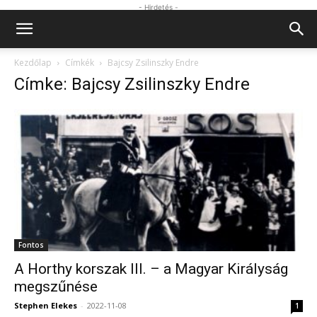
- Hirdetés -
Kezdőlap
Címkék
Bajcsy Zsilinszky Endre
Címke: Bajcsy Zsilinszky Endre
Fontos
A Horthy korszak III. – a Magyar Királyság
megszűnése
Stephen Elekes
-
2022-11-08
1