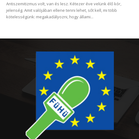
Antiszemitizmus volt, van és lesz. Kétezer éve velünk élő kór,
jelenség. Amit valójában ellene tenni lehet, sőt kell, mi több
kötelességünk: megakadályozni, hogy állami...