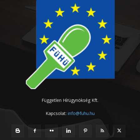
Független Hírügynökség Kft.
Kapcsolat:
info@fuhu.hu