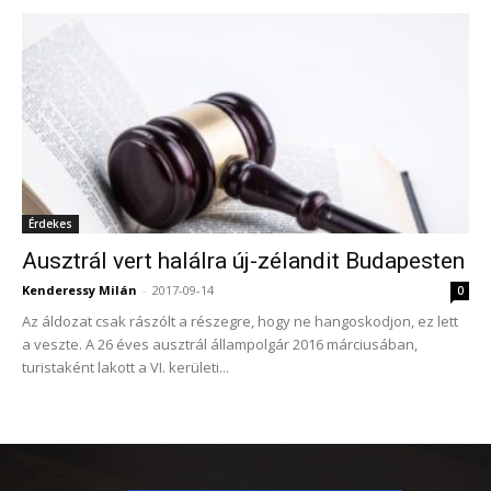
Érdekes
Ausztrál vert halálra új-zélandit Budapesten
Kenderessy Milán
-
2017-09-14
0
Az áldozat csak rászólt a részegre, hogy ne hangoskodjon, ez lett
a veszte. A 26 éves ausztrál állampolgár 2016 márciusában,
turistaként lakott a VI. kerületi...