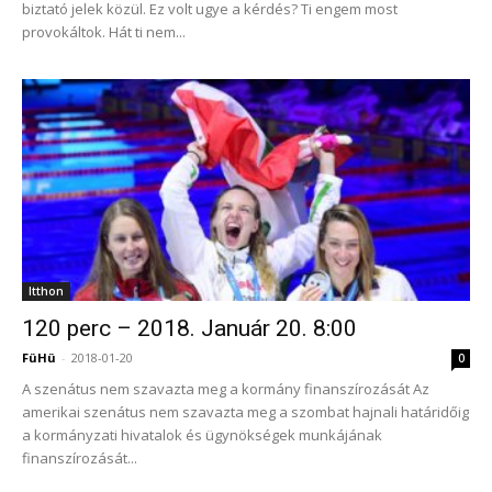
biztató jelek közül. Ez volt ugye a kérdés? Ti engem most
provokáltok. Hát ti nem...
Itthon
120 perc – 2018. Január 20. 8:00
FüHü
-
2018-01-20
0
A szenátus nem szavazta meg a kormány finanszírozását Az
amerikai szenátus nem szavazta meg a szombat hajnali határidőig
a kormányzati hivatalok és ügynökségek munkájának
finanszírozását...