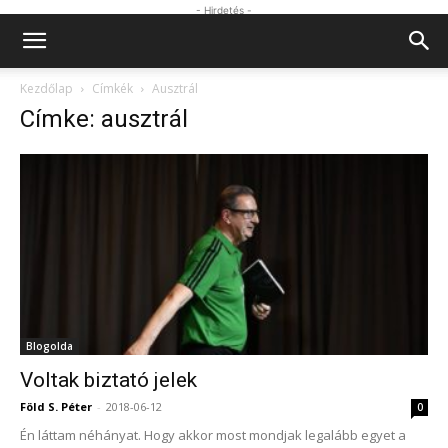
- Hirdetés -
Kezdőlap
Címkék
Ausztrál
Címke: ausztrál
Blogolda
Voltak biztató jelek
Föld S. Péter
-
2018-06-12
0
Én láttam néhányat. Hogy akkor most mondjak legalább egyet a