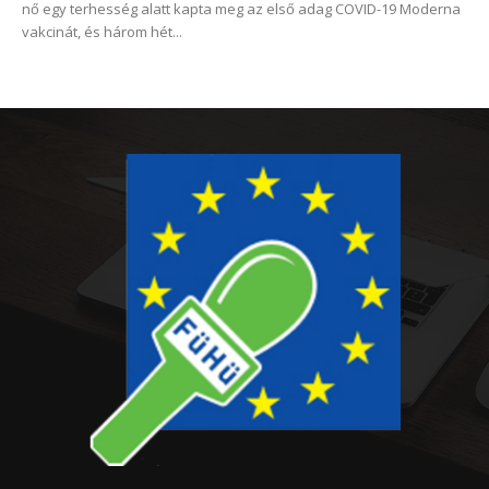
nő egy terhesség alatt kapta meg az első adag COVID-19 Moderna
vakcinát, és három hét...