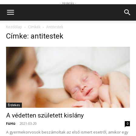
- Hirdetés -
Kezdőlap
Címkék
Antitestek
Címke: antitestek
Érdekes
A védetten született kislány
FüHü
-
2021-03-20
0
A gyermekorvosok beszámoltak az első ismert esetről, amikor egy