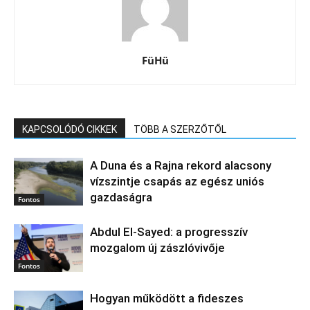
FüHü
KAPCSOLÓDÓ CIKKEK
TÖBB A SZERZŐTŐL
A Duna és a Rajna rekord alacsony
vízszintje csapás az egész uniós
gazdaságra
Fontos
Abdul El‑Sayed: a progresszív
mozgalom új zászlóvivője
Fontos
Hogyan működött a fideszes