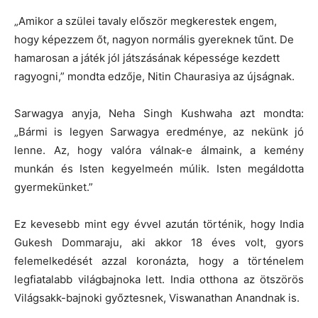
„Amikor a szülei tavaly először megkerestek engem,
hogy képezzem őt, nagyon normális gyereknek tűnt. De
hamarosan a játék jól játszásának képessége kezdett
ragyogni,” mondta edzője, Nitin Chaurasiya az újságnak.
Sarwagya anyja, Neha Singh Kushwaha azt mondta:
„Bármi is legyen Sarwagya eredménye, az nekünk jó
lenne. Az, hogy valóra válnak-e álmaink, a kemény
munkán és Isten kegyelmeén múlik. Isten megáldotta
gyermekünket.”
Ez kevesebb mint egy évvel azután történik, hogy India
Gukesh Dommaraju, aki akkor 18 éves volt, gyors
felemelkedését azzal koronázta, hogy a történelem
legfiatalabb világbajnoka lett. India otthona az ötszörös
Világsakk-bajnoki győztesnek, Viswanathan Anandnak is.