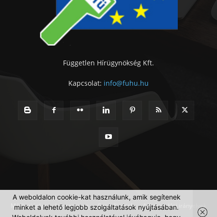
Független Hírügynökség Kft.
Kapcsolat:
info@fuhu.hu
A weboldalon cookie-kat használunk, amik segítenek
Médiaajánlat
Impresszum
Szerzői jogok
Adatkezelési irányelvek
minket a lehető legjobb szolgáltatások nyújtásában.