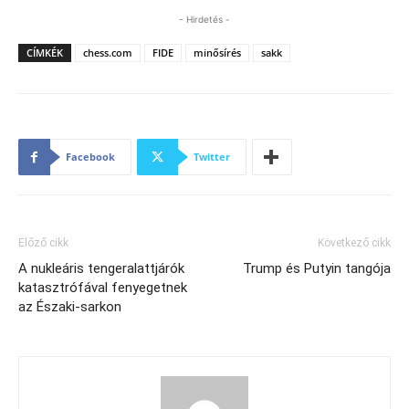
- Hirdetés -
CÍMKÉK
chess.com
FIDE
minősírés
sakk
Facebook
Twitter
Előző cikk
Következő cikk
A nukleáris tengeralattjárók
Trump és Putyin tangója
katasztrófával fenyegetnek
az Északi-sarkon