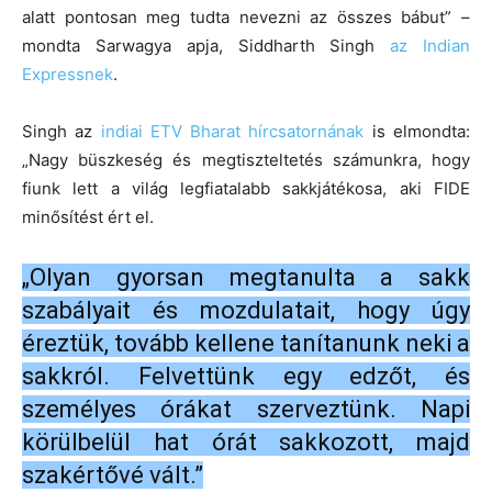
alatt pontosan meg tudta nevezni az összes bábut” –
mondta Sarwagya apja, Siddharth Singh
az Indian
Expressnek
.
Singh az
indiai ETV Bharat hírcsatornának
is elmondta:
„Nagy büszkeség és megtiszteltetés számunkra, hogy
fiunk lett a világ legfiatalabb sakkjátékosa, aki FIDE
minősítést ért el.
„Olyan gyorsan megtanulta a sakk
szabályait és mozdulatait, hogy úgy
éreztük, tovább kellene tanítanunk neki a
sakkról. Felvettünk egy edzőt, és
személyes órákat szerveztünk. Napi
körülbelül hat órát sakkozott, majd
szakértővé vált.”