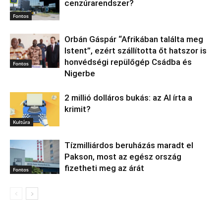
cenzúrarendszer?
Fontos
Orbán Gáspár “Afrikában találta meg
Istent”, ezért szállította őt hatszor is
honvédségi repülőgép Csádba és
Fontos
Nigerbe
2 millió dolláros bukás: az AI írta a
krimit?
Kultúra
Tízmilliárdos beruházás maradt el
Pakson, most az egész ország
fizetheti meg az árát
Fontos