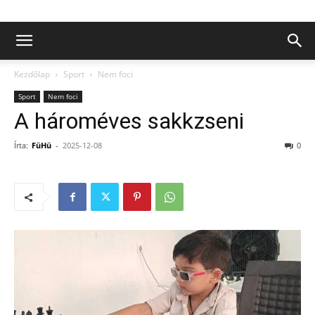
Kezdőlap
Sport
Nem foci
Sport
Nem foci
A hároméves sakkzseni
Írta:
FüHü
-
2025-12-08
0