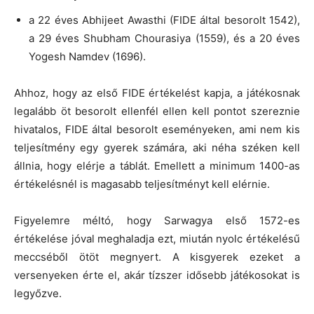
a 22 éves Abhijeet Awasthi (FIDE által besorolt 1542),
a 29 éves Shubham Chourasiya (1559), és a 20 éves
Yogesh Namdev (1696).
Ahhoz, hogy az első FIDE értékelést kapja, a játékosnak
legalább öt besorolt ellenfél ellen kell pontot szereznie
hivatalos, FIDE által besorolt eseményeken, ami nem kis
teljesítmény egy gyerek számára, aki néha széken kell
állnia, hogy elérje a táblát. Emellett a minimum 1400-as
értékelésnél is magasabb teljesítményt kell elérnie.
Figyelemre méltó, hogy Sarwagya első 1572-es
értékelése jóval meghaladja ezt, miután nyolc értékelésű
meccséből ötöt megnyert. A kisgyerek ezeket a
versenyeken érte el, akár tízszer idősebb játékosokat is
legyőzve.