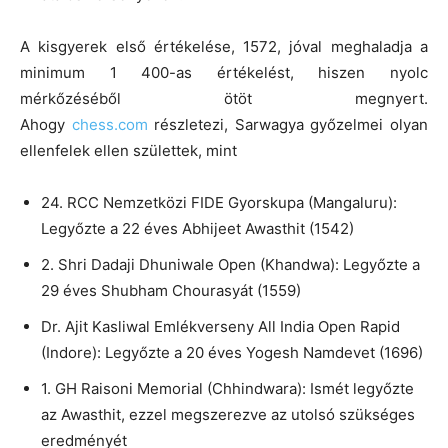
A kisgyerek első értékelése, 1572, jóval meghaladja a
minimum 1 400-as értékelést, hiszen nyolc
mérkőzéséből ötöt megnyert.
Ahogy
chess.com
részletezi, Sarwagya győzelmei olyan
ellenfelek ellen születtek, mint
24. RCC Nemzetközi FIDE Gyorskupa (Mangaluru):
Legyőzte a 22 éves Abhijeet Awasthit (1542)
2. Shri Dadaji Dhuniwale Open (Khandwa): Legyőzte a
29 éves Shubham Chourasyát (1559)
Dr. Ajit Kasliwal Emlékverseny All India Open Rapid
(Indore): Legyőzte a 20 éves Yogesh Namdevet (1696)
1. GH Raisoni Memorial (Chhindwara): Ismét legyőzte
az Awasthit, ezzel megszerezve az utolsó szükséges
eredményét