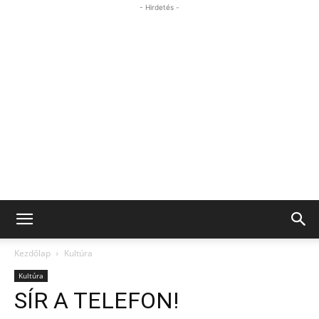
- Hirdetés -
Kezdőlap
Kultúra
Kultúra
SÍR A TELEFON!