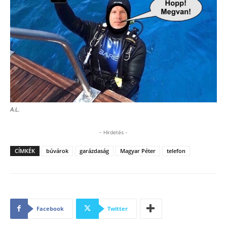
A.L.
- Hirdetés -
CÍMKÉK
búvárok
garázdaság
Magyar Péter
telefon
Facebook
Twitter