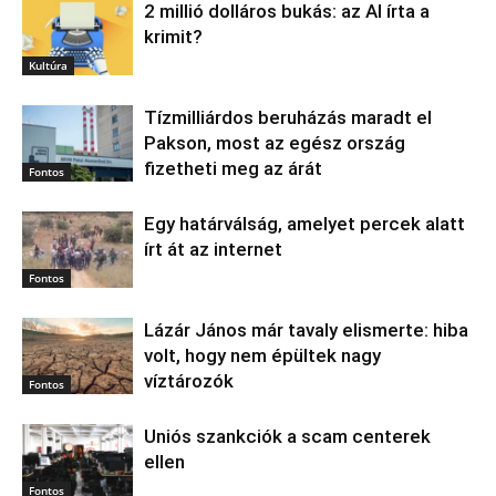
2 millió dolláros bukás: az AI írta a
krimit?
Kultúra
Tízmilliárdos beruházás maradt el
Pakson, most az egész ország
fizetheti meg az árát
Fontos
Egy határválság, amelyet percek alatt
írt át az internet
Fontos
Lázár János már tavaly elismerte: hiba
volt, hogy nem épültek nagy
víztározók
Fontos
Uniós szankciók a scam centerek
ellen
Fontos