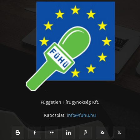
Független Hírügynökség Kft.
Kapcsolat:
info@fuhu.hu