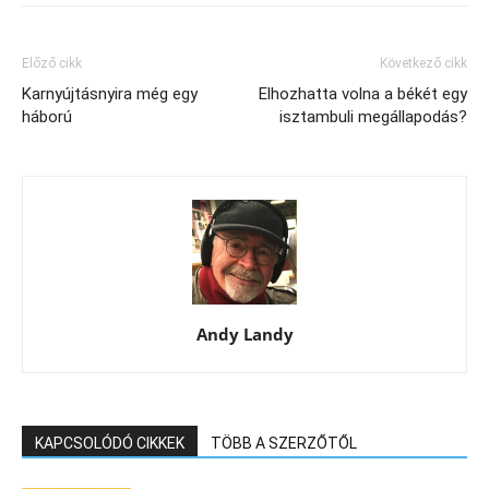
Előző cikk
Következő cikk
Karnyújtásnyira még egy
Elhozhatta volna a békét egy
háború
isztambuli megállapodás?
Andy Landy
KAPCSOLÓDÓ CIKKEK
TÖBB A SZERZŐTŐL