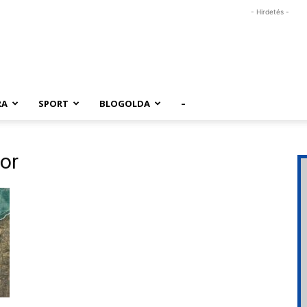
- Hirdetés -
RA
SPORT
BLOGOLDA
–
or