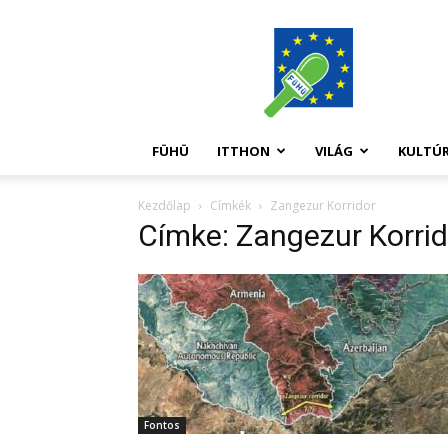
FüHü
FÜHÜ
ITTHON
VILÁG
KULTÚ
Kezdőlap
Címkék
Zangezur Korridor
Címke: Zangezur Korrid
Fontos