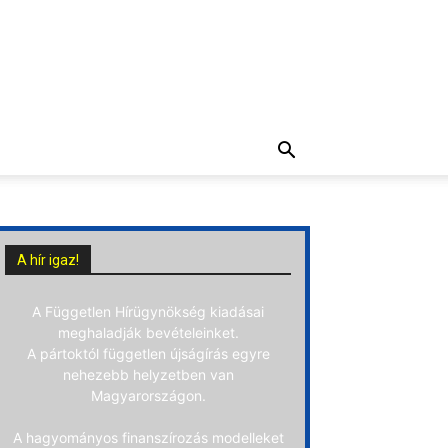
A hír igaz!
A Független Hírügynökség kiadásai
meghaladják bevételeinket.
A pártoktól független újságírás egyre
nehezebb helyzetben van
Magyarországon.
A hagyományos finanszírozás modelleket