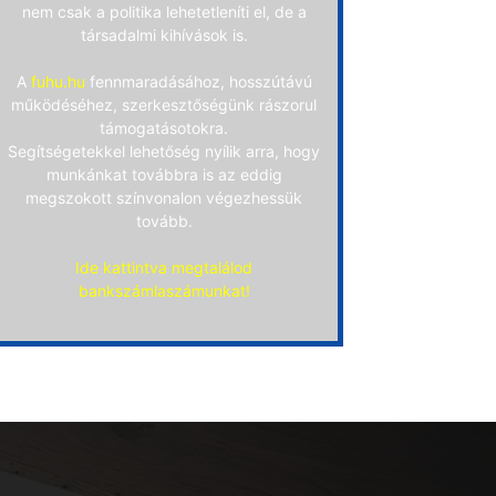
nem csak a politika lehetetleníti el, de a
társadalmi kihívások is.
A
fuhu.hu
fennmaradásához, hosszútávú
működéséhez, szerkesztőségünk rászorul
támogatásotokra.
Segítségetekkel lehetőség nyílik arra, hogy
munkánkat továbbra is az eddig
megszokott színvonalon végezhessük
tovább.
Ide kattintva megtalálod
bankszámlaszámunkat!