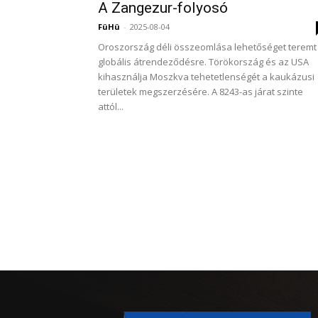
A Zangezur-folyosó
FüHü
-
2025-08-04
Oroszország déli összeomlása lehetőséget teremt
globális átrendeződésre. Törökország és az USA
kihasználja Moszkva tehetetlenségét a kaukázusi
területek megszerzésére. A 8243-as járat szinte
attól...