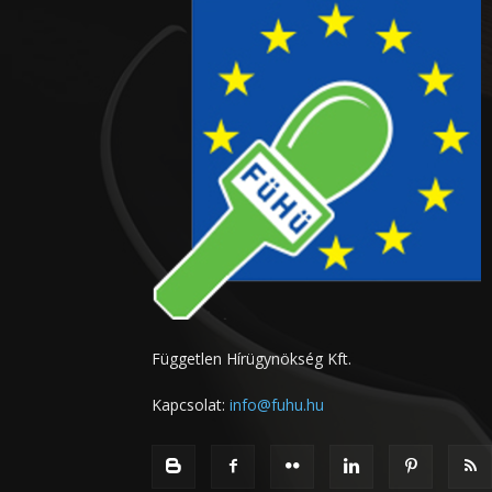
Független Hírügynökség Kft.
Kapcsolat:
info@fuhu.hu