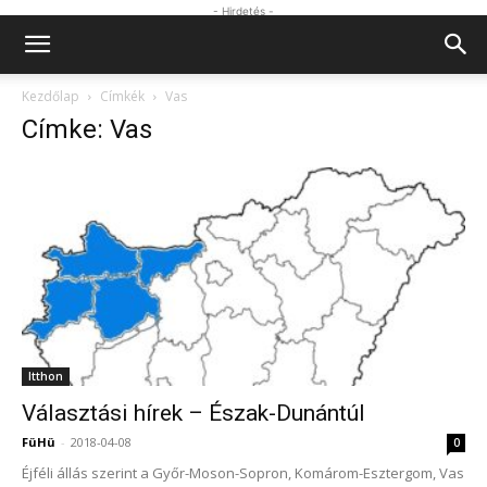
- Hirdetés -
Kezdőlap
Címkék
Vas
Címke: Vas
Itthon
Választási hírek – Észak-Dunántúl
FüHü
-
2018-04-08
0
Éjféli állás szerint a Győr-Moson-Sopron, Komárom-Esztergom, Vas