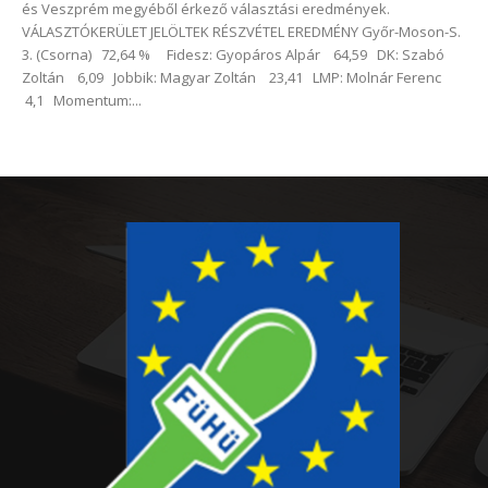
és Veszprém megyéből érkező választási eredmények.
VÁLASZTÓKERÜLET JELÖLTEK RÉSZVÉTEL EREDMÉNY Győr-Moson-S.
3. (Csorna) 72,64 % Fidesz: Gyopáros Alpár 64,59 DK: Szabó
Zoltán 6,09 Jobbik: Magyar Zoltán 23,41 LMP: Molnár Ferenc
4,1 Momentum:...