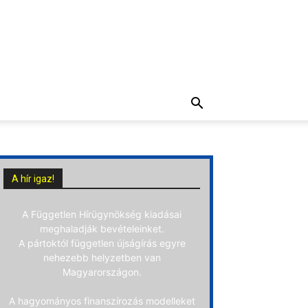
A hír igaz!
A Független Hírügynökség kiadásai
meghaladják bevételeinket.
A pártoktól független újságírás egyre
nehezebb helyzetben van
Magyarországon.
A hagyományos finanszírozás modelleket