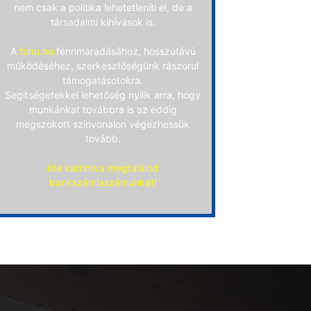
nem csak a politika lehetetleníti el, de a
társadalmi kihívások is.
A
fuhu.hu
fennmaradásához, hosszútávú
működéséhez, szerkesztőségünk rászorul
támogatásotokra.
Segítségetekkel lehetőség nyílik arra, hogy
munkánkat továbbra is az eddig
megszokott színvonalon végezhessük
tovább.
Ide kattintva megtalálod
bankszámlaszámunkat!