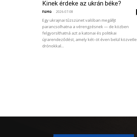
Kinek érdeke az ukrán béke?
FüHü
-
2026-07-08
Egy ukrajnai tűzszünet valóban megálljt
parancsolhatna a vérengzésnek — de közben
felgyorsíthatná azt a katonai és politikai
újrarendeződést, amely két–öt éven belül közvetle
drónokkal...