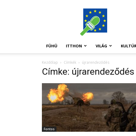
FüHü
FÜHÜ
ITTHON
VILÁG
KULTÚ
Kezdőlap
Címkék
újrarendeződés
Címke: újrarendeződés
Fontos