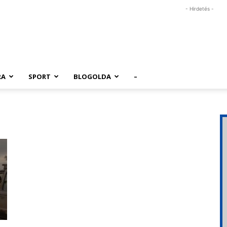
- Hirdetés -
RA
SPORT
BLOGOLDA
–