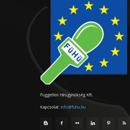
Független Hírügynökség Kft.
Kapcsolat:
info@fuhu.hu