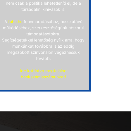
nem csak a politika lehetetleníti el, de a
társadalmi kihívások is.
A
fuhu.hu
fennmaradásához, hosszútávú
működéséhez, szerkesztőségünk rászorul
támogatásotokra.
Segítségetekkel lehetőség nyílik arra, hogy
munkánkat továbbra is az eddig
megszokott színvonalon végezhessük
tovább.
Ide kattintva megtalálod
bankszámlaszámunkat!