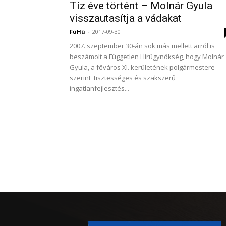
Tíz éve történt – Molnár Gyula
visszautasítja a vádakat
FüHü
-
2017-09-30
2007. szeptember 30-án sok más mellett arról is
beszámolt a Független Hírügynökség, hogy Molnár
Gyula, a főváros XI. kerületének polgármestere
szerint tisztességes és szakszerű
ingatlanfejlesztés...