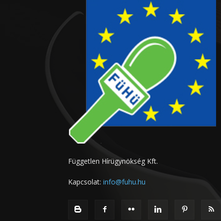
Független Hírügynökség Kft.
Kapcsolat:
info@fuhu.hu