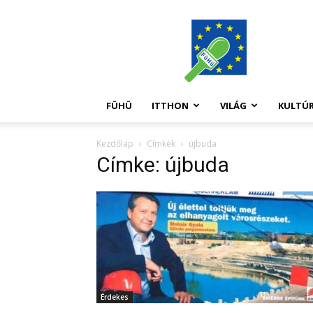
FüHü
FÜHÜ
ITTHON
VILÁG
KULTÚ
Kezdőlap
Címkék
újbuda
Címke: újbuda
Érdekes