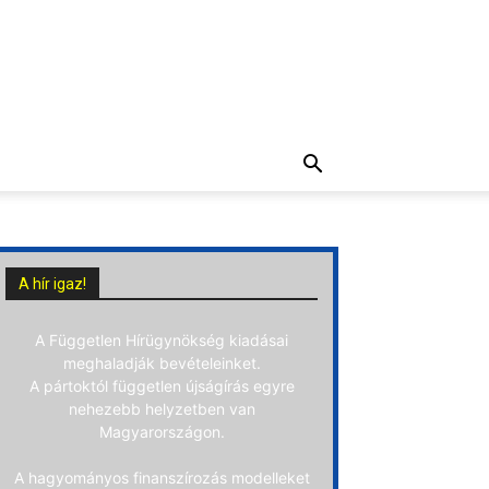
A hír igaz!
A Független Hírügynökség kiadásai
meghaladják bevételeinket.
A pártoktól független újságírás egyre
nehezebb helyzetben van
Magyarországon.
A hagyományos finanszírozás modelleket