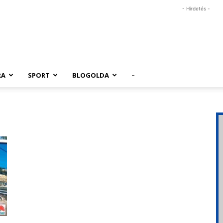
- Hirdetés -
RA
SPORT
BLOGOLDA
–