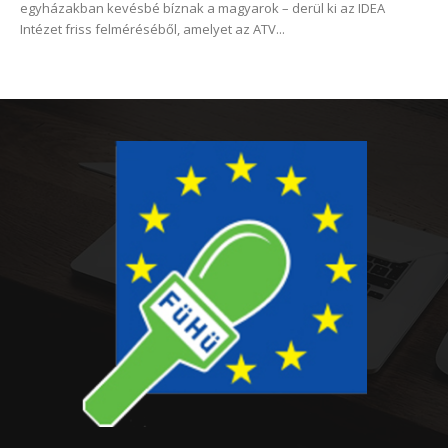
egyházakban kevésbé bíznak a magyarok – derül ki az IDEA
Intézet friss felméréséből, amelyet az ATV...