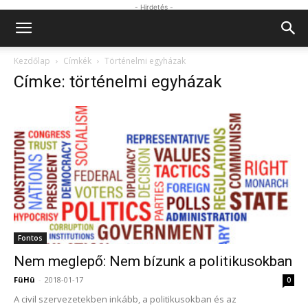
- Hirdetés -
Kezdőlap
Címkék
Történelmi egyházak
Címke: történelmi egyházak
Fontos
Nem meglepő: Nem bízunk a politikusokban
FüHü
-
2018-01-17
0
A civil szervezetekben inkább, a politikusokban és az