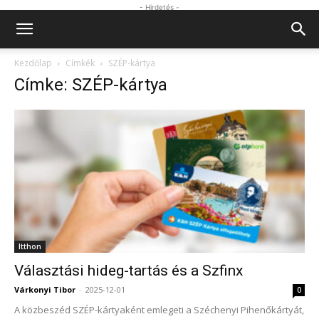
- Hirdetés -
Kezdőlap
Címkék
SZÉP-kártya
Címke: SZÉP-kártya
Itthon
Választási hideg-tartás és a Szfinx
Várkonyi Tibor
-
2025-12-01
0
A közbeszéd SZÉP-kártyaként emlegeti a Széchenyi Pihenőkártyát,