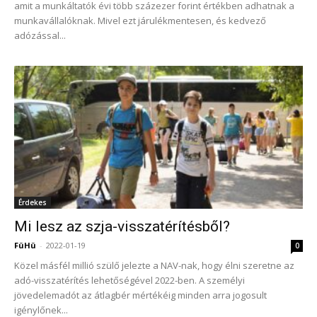
amit a munkáltatók évi több százezer forint értékben adhatnak a
munkavállalóknak. Mivel ezt járulékmentesen, és kedvező
adózással...
Érdekes
Mi lesz az szja-visszatérítésből?
FüHü
-
2022-01-19
0
Közel másfél millió szülő jelezte a NAV-nak, hogy élni szeretne az
adó-visszatérítés lehetőségével 2022-ben. A személyi
jövedelemadót az átlagbér mértékéig minden arra jogosult
igénylőnek...