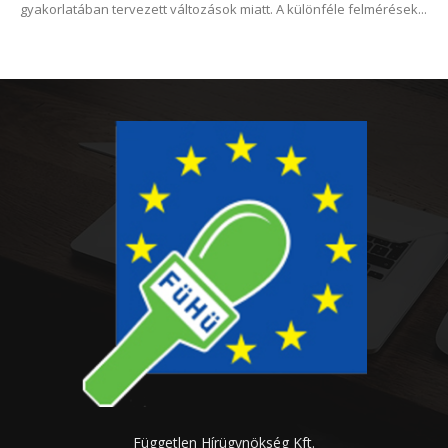
gyakorlatában tervezett változások miatt. A különféle felmérések...
Független Hírügynökség Kft.