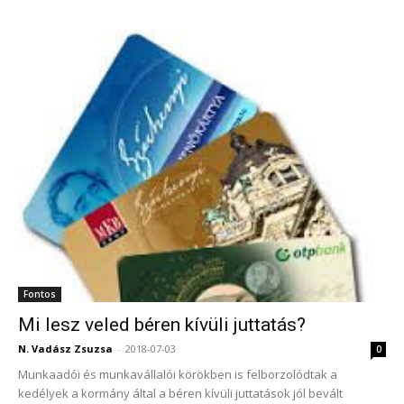
Fontos
Mi lesz veled béren kívüli juttatás?
N. Vadász Zsuzsa
-
2018-07-03
0
Munkaadói és munkavállalói körökben is felborzolódtak a
kedélyek a kormány által a béren kívüli juttatások jól bevált