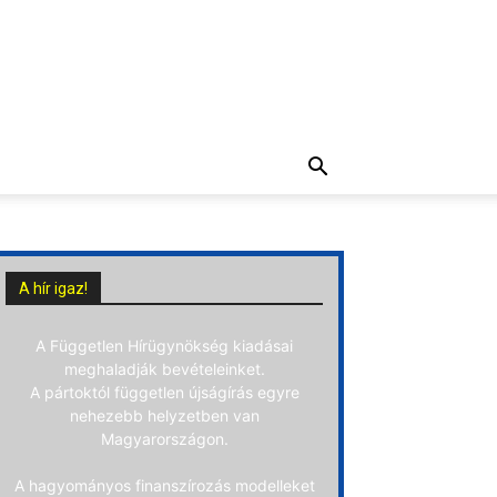
A hír igaz!
A Független Hírügynökség kiadásai
meghaladják bevételeinket.
A pártoktól független újságírás egyre
nehezebb helyzetben van
Magyarországon.
A hagyományos finanszírozás modelleket