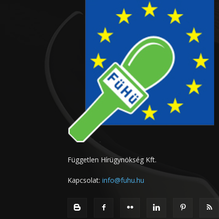
Független Hírügynökség Kft.
Kapcsolat:
info@fuhu.hu