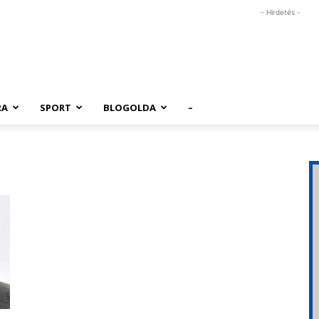
- Hirdetés -
RA
SPORT
BLOGOLDA
–