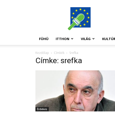
FüHü
FÜHÜ
ITTHON
VILÁG
KULTÚ
Kezdőlap
Címkék
Srefka
Címke: srefka
Érdekes