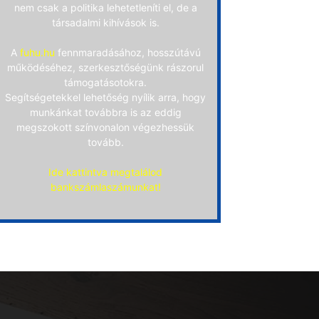
nem csak a politika lehetetleníti el, de a
társadalmi kihívások is.
A
fuhu.hu
fennmaradásához, hosszútávú
működéséhez, szerkesztőségünk rászorul
támogatásotokra.
Segítségetekkel lehetőség nyílik arra, hogy
munkánkat továbbra is az eddig
megszokott színvonalon végezhessük
tovább.
Ide kattintva megtalálod
bankszámlaszámunkat!