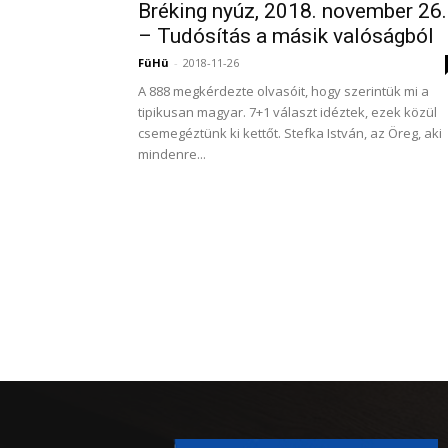
Bréking nyúz, 2018. november 26.
– Tudósítás a másik valóságból
FüHü
-
2018-11-26
A 888 megkérdezte olvasóit, hogy szerintük mi a
tipikusan magyar. 7+1 választ idéztek, ezek közül
csemegéztünk ki kettőt. Stefka István, az Öreg, aki
mindenre...