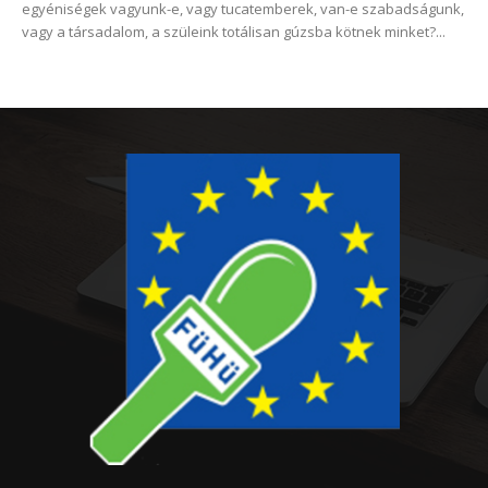
egyéniségek vagyunk-e, vagy tucatemberek, van-e szabadságunk,
vagy a társadalom, a szüleink totálisan gúzsba kötnek minket?...