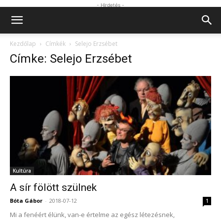
- Hirdetés -
Kezdőlap
Címkék
Selejo Erzsébet
Címke: Selejo Erzsébet
Kultúra
A sír fölött szülnek
Bóta Gábor
-
2018-07-12
1
Mi a fenéért élünk, van-e értelme az egész létezésnek,