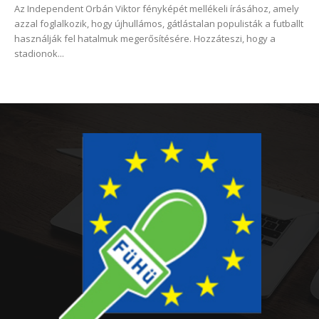
Az Independent Orbán Viktor fényképét mellékeli írásához, amely
azzal foglalkozik, hogy újhullámos, gátlástalan populisták a futballt
használják fel hatalmuk megerősítésére. Hozzáteszi, hogy a
stadionok...