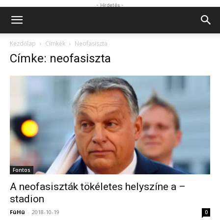
- Hirdetés -
Kezdőlap
Címkék
Neofasiszta
Címke: neofasiszta
Fontos
A neofasiszták tökéletes helyszíne a –
stadion
FüHü
-
2018-10-19
0