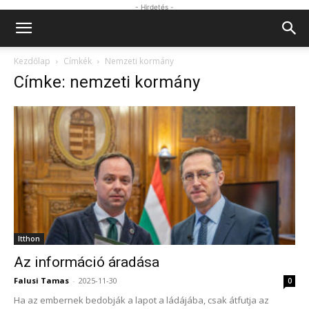
- Hirdetés -
Kezdőlap
Címkék
Nemzeti kormány
Címke: nemzeti kormány
Itthon
Az információ áradása
Falusi Tamas
-
2025-11-30
0
Ha az embernek bedobják a lapot a ládájába, csak átfutja az