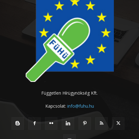
Független Hírügynökség Kft.
Kapcsolat:
info@fuhu.hu