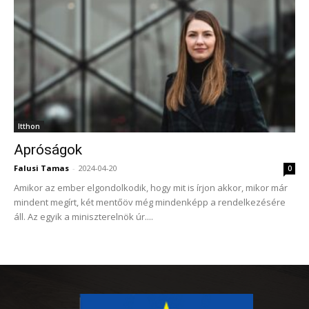
Itthon
Apróságok
Falusi Tamas
-
2024-04-20
0
Amikor az ember elgondolkodik, hogy mit is írjon akkor, mikor már
mindent megírt, két mentőöv még mindenképp a rendelkezésére
áll. Az egyik a miniszterelnök úr....