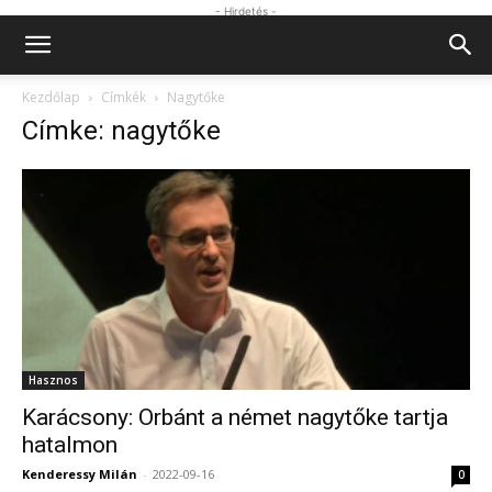
- Hirdetés -
Kezdőlap
Címkék
Nagytőke
Címke: nagytőke
Hasznos
Karácsony: Orbánt a német nagytőke tartja
hatalmon
Kenderessy Milán
-
2022-09-16
0