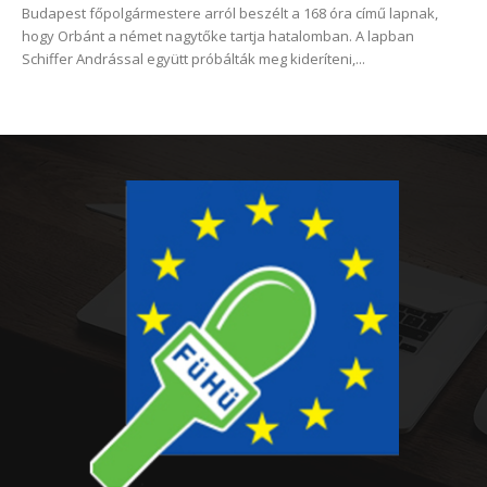
Budapest főpolgármestere arról beszélt a 168 óra című lapnak,
hogy Orbánt a német nagytőke tartja hatalomban. A lapban
Schiffer Andrással együtt próbálták meg kideríteni,...