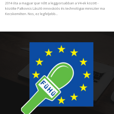
2014 óta a magyar ipar nőtt a leggyorsabban a V4-ek között -
közölte Palkovics László innovációs és technológiai miniszter ma
Kecskeméten. Nos, ez legfeljebb...