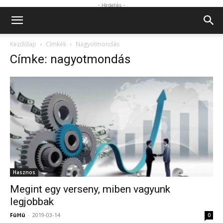
- Hirdetés -
Kezdőlap
Címkék
Nagyotmondás
Címke: nagyotmondás
Hasznos
Megint egy verseny, miben vagyunk
legjobbak
FüHü
-
2019-03-14
0