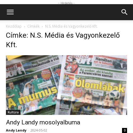
- Hirdetés -
Kezdőlap
Címkék
N.S. Média és Vagyonkezelő Kft.
Címke: N.S. Média és Vagyonkezelő
Kft.
Kultúra
Andy Landy mosolyalbuma
Andy Landy
-
2024-05-02
0