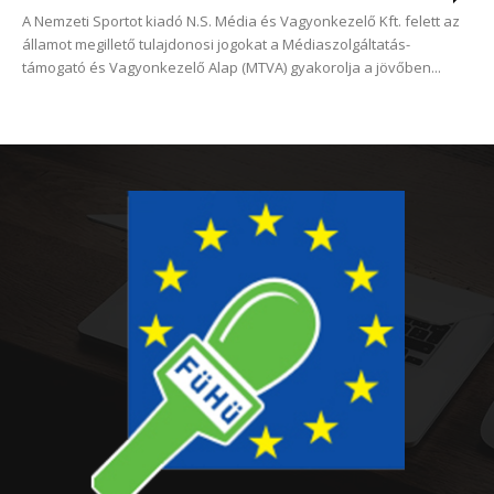
A Nemzeti Sportot kiadó N.S. Média és Vagyonkezelő Kft. felett az
államot megillető tulajdonosi jogokat a Médiaszolgáltatás-
támogató és Vagyonkezelő Alap (MTVA) gyakorolja a jövőben...