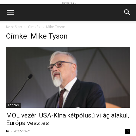
- Hirdetés -
Kezdőlap
Címkék
Mike Tyson
Címke: Mike Tyson
Fontos
MOL vezér: USA-Kína kétpólusú világ alakul,
Európa vesztes
ki
-
2022-10-21
0