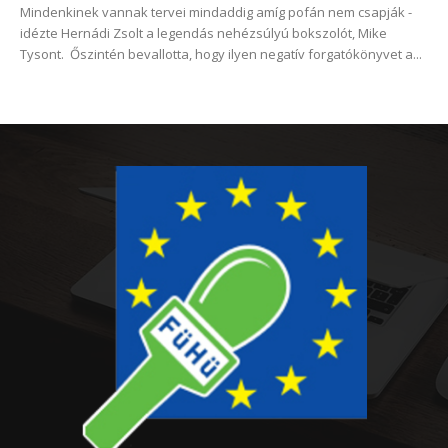
Mindenkinek vannak tervei mindaddig amíg pofán nem csapják -
idézte Hernádi Zsolt a legendás nehézsúlyú bokszolót, Mike
Tysont. Őszintén bevallotta, hogy ilyen negatív forgatókönyvet a...