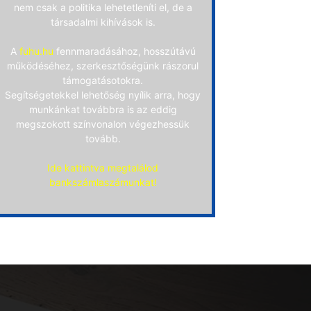
nem csak a politika lehetetleníti el, de a
társadalmi kihívások is.
A
fuhu.hu
fennmaradásához, hosszútávú
működéséhez, szerkesztőségünk rászorul
támogatásotokra.
Segítségetekkel lehetőség nyílik arra, hogy
munkánkat továbbra is az eddig
megszokott színvonalon végezhessük
tovább.
Ide kattintva megtalálod
bankszámlaszámunkat!