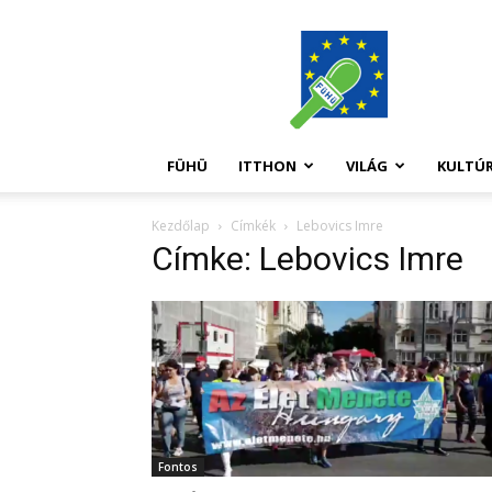
FüHü
FÜHÜ
ITTHON
VILÁG
KULTÚ
Kezdőlap
Címkék
Lebovics Imre
Címke: Lebovics Imre
Fontos