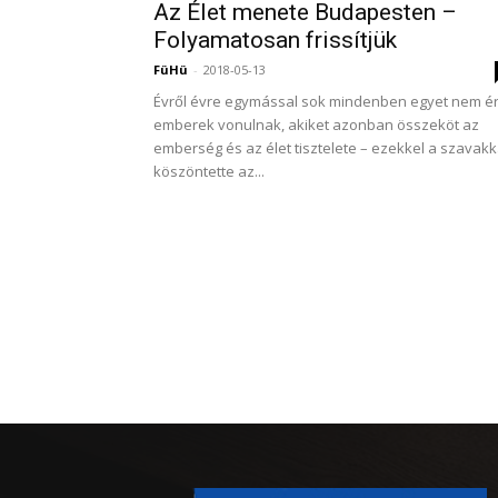
Az Élet menete Budapesten –
Folyamatosan frissítjük
FüHü
-
2018-05-13
Évről évre egymással sok mindenben egyet nem ér
emberek vonulnak, akiket azonban összeköt az
emberség és az élet tisztelete – ezekkel a szavakk
köszöntette az...