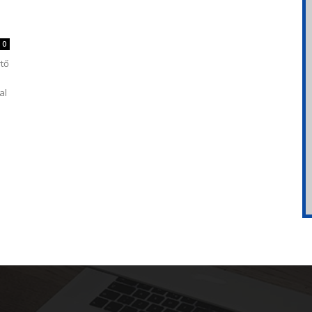
0
tő
al