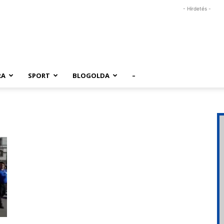
- Hirdetés -
RA
SPORT
BLOGOLDA
–