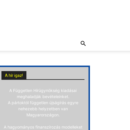
A hír igaz!
A Független Hírügynökség kiadásai
meghaladják bevételeinket.
A pártoktól független újságírás egyre
nehezebb helyzetben van
Magyarországon.
A hagyományos finanszírozás modelleket