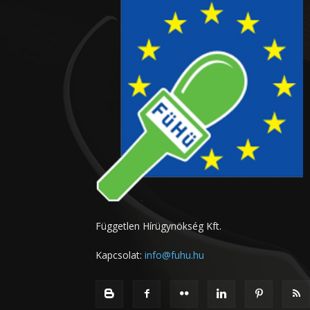
Független Hírügynökség Kft.
Kapcsolat:
info@fuhu.hu