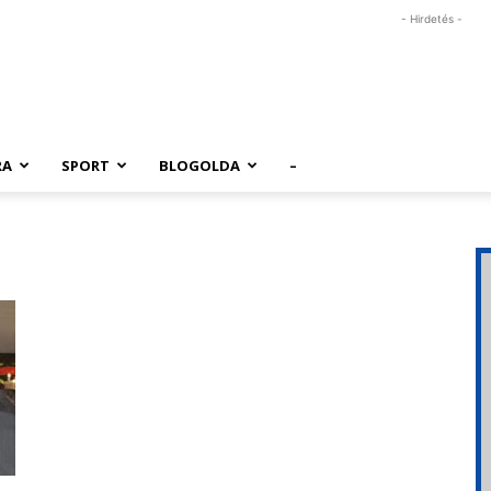
- Hirdetés -
RA
SPORT
BLOGOLDA
–