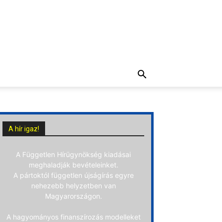
A hír igaz!
A Független Hírügynökség kiadásai
meghaladják bevételeinket.
A pártoktól független újságírás egyre
nehezebb helyzetben van
Magyarországon.
A hagyományos finanszírozás modelleket