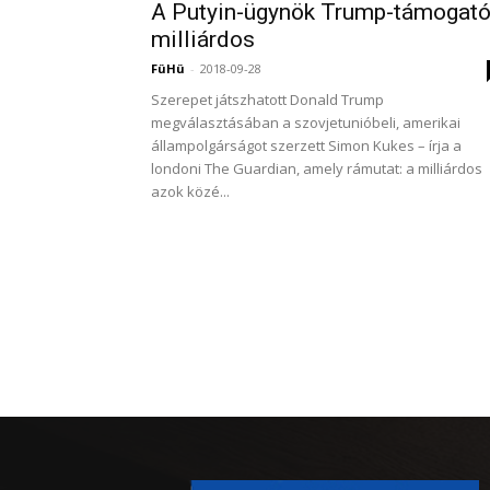
A Putyin-ügynök Trump-támogat
milliárdos
FüHü
-
2018-09-28
Szerepet játszhatott Donald Trump
megválasztásában a szovjetunióbeli, amerikai
állampolgárságot szerzett Simon Kukes – írja a
londoni The Guardian, amely rámutat: a milliárdos
azok közé...