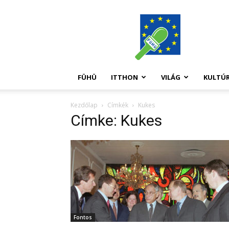
FüHü
FÜHÜ
ITTHON
VILÁG
KULTÚ
Kezdőlap
Címkék
Kukes
Címke: Kukes
Fontos