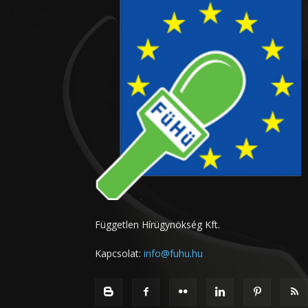
Független Hírügynökség Kft.
Kapcsolat:
info@fuhu.hu