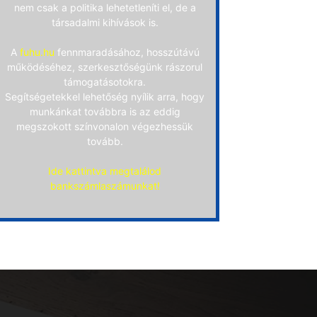
nem csak a politika lehetetleníti el, de a
társadalmi kihívások is.
A
fuhu.hu
fennmaradásához, hosszútávú
működéséhez, szerkesztőségünk rászorul
támogatásotokra.
Segítségetekkel lehetőség nyílik arra, hogy
munkánkat továbbra is az eddig
megszokott színvonalon végezhessük
tovább.
Ide kattintva megtalálod
bankszámlaszámunkat!